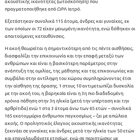
ακουστικής ικανότητας (ωτοσκόπηση) που
πραγματοποιήθηκε από ΩΡΛ Ιατρό.
Εξετάστηκαν συνολικά 115 άτομα, άνδρες και γυναίκες, εκ
των οποίων οι 72 είχαν μειωμένη ικανότητα, ενώ δόθηκαν οι
απαιτούμενες κατευθύνσεις.
Η ακοή θεωρείται η σημαντικότερη από τις πέντε αισθήσεις,
διασφαλίζει την επικοινωνία και την επαφή μεταξύ των
ανθρώπων και είναι η βασικότερη παράμετρος στην
ανάπτυξη της ομιλίας, της μάθησης και της επικοινωνίας και
συμβάλει στην αντίληψη του χώρου συμπληρώνοντας έτσι
την αίσθηση της όρασης. 1 στους 10 αντιμετωπίζει δυσκολία
με την ακοή του, η βαρηκοΐα είναι η 3η πιο διαδεδομένη
χρόνια πάθηση στην 3η ηλικία (μετά την υπέρταση και την
αρθρίτιδα) ενώ 1 στα 3 άτομα άνω των 65 ετών – συνολικά
165 εκατομμύρια άνθρωποι παγκοσμίως – ζει με απώλεια
ακοής. Ο προληπτικός έλεγχος ακουστικής ικανότητας
ξεκινάει σε γυναίκες και άνδρες μετά την ηλικία των 50 ετών
και επαναλαμβάνετε ετησίως, ενώ σε περιπτώσεις με