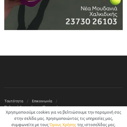
Ταυτότητα
Επικοινωνία
Πολιτική Απορρήτου – Όροι χρήσης
Χρησιμοποιούμε cookies για να βελτιώσουμε την παραμονή σας
© 2019
Νέα Μουδανιά Blog
στην σελίδα μας. Χρησιμοποιώντας τις υπηρεσίες μας,
συμφωνείτε με τους
Όρους Χρήσης
της ιστοσελίδας μας.