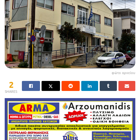
φώτο αρχείου
2
SHARES