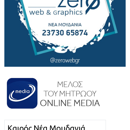
Καιρός Νέα Μουδανιά