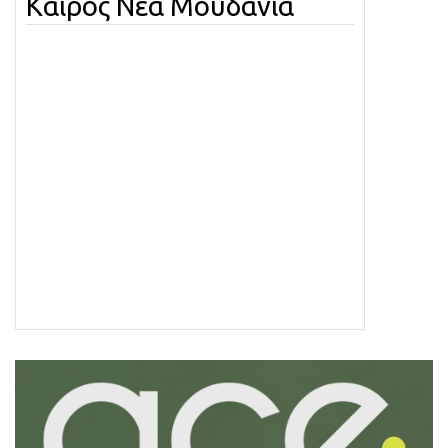
Καιρός Νέα Μουδανιά