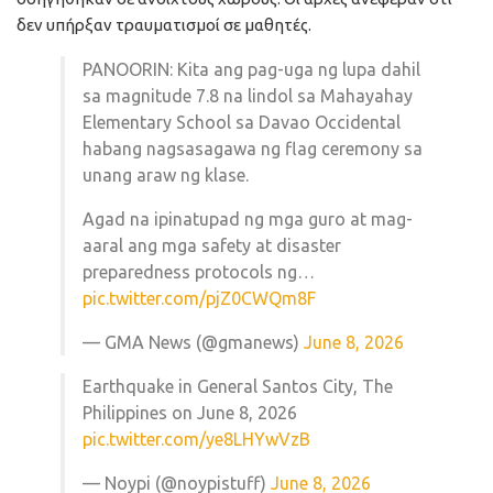
δεν υπήρξαν τραυματισμοί σε μαθητές.
PANOORIN: Kita ang pag-uga ng lupa dahil
sa magnitude 7.8 na lindol sa Mahayahay
Elementary School sa Davao Occidental
habang nagsasagawa ng flag ceremony sa
unang araw ng klase.
Agad na ipinatupad ng mga guro at mag-
aaral ang mga safety at disaster
preparedness protocols ng…
pic.twitter.com/pjZ0CWQm8F
— GMA News (@gmanews)
June 8, 2026
Earthquake in General Santos City, The
Philippines on June 8, 2026
pic.twitter.com/ye8LHYwVzB
— Noypi (@noypistuff)
June 8, 2026