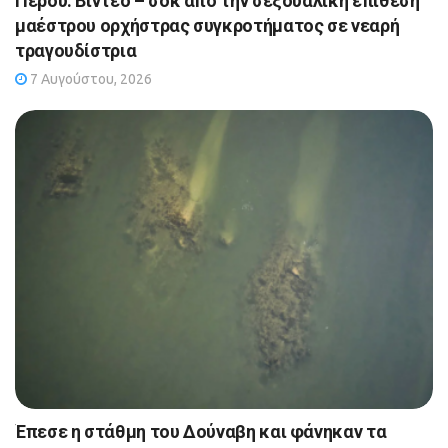
Περού: Βίντεο – σοκ από την σεξουαλική επίθεση
μαέστρου ορχήστρας συγκροτήματος σε νεαρή
τραγουδίστρια
7 Αυγούστου, 2026
Έπεσε η στάθμη του Δούναβη και φάνηκαν τα