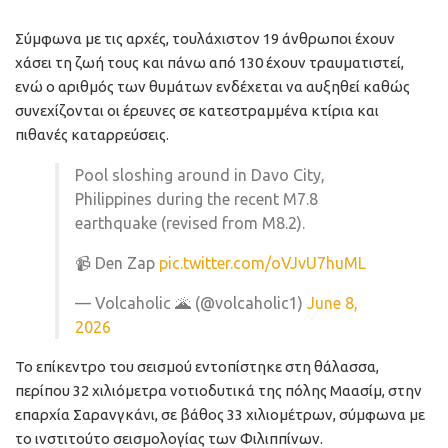
Σύμφωνα με τις αρχές, τουλάχιστον 19 άνθρωποι έχουν
χάσει τη ζωή τους και πάνω από 130 έχουν τραυματιστεί,
ενώ ο αριθμός των θυμάτων ενδέχεται να αυξηθεί καθώς
συνεχίζονται οι έρευνες σε κατεστραμμένα κτίρια και
πιθανές καταρρεύσεις.
Pool sloshing around in Davo City,
Philippines during the recent M7.8
earthquake (revised from M8.2).
📹 Den Zap
pic.twitter.com/oVJvU7huML
— Volcaholic 🌋 (@volcaholic1)
June 8,
2026
Το επίκεντρο του σεισμού εντοπίστηκε στη θάλασσα,
περίπου 32 χιλιόμετρα νοτιοδυτικά της πόλης Μαασίμ, στην
επαρχία Σαρανγκάνι, σε βάθος 33 χιλιομέτρων, σύμφωνα με
το ινστιτούτο σεισμολογίας των Φιλιππίνων.