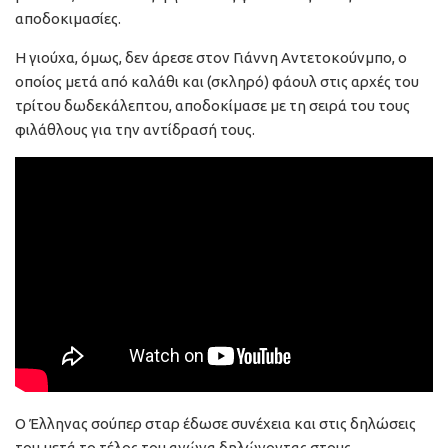
αποδοκιμασίες.
Η γιούχα, όμως, δεν άρεσε στον Γιάννη Αντετοκούνμπο, ο
οποίος μετά από καλάθι και (σκληρό) φάουλ στις αρχές του
τρίτου δωδεκάλεπτου, αποδοκίμασε με τη σειρά του τους
φιλάθλους για την αντίδρασή τους.
Ο Έλληνας σούπερ σταρ έδωσε συνέχεια και στις δηλώσεις
του μετά το τέλος του αγώνα δηλώνοντας στους