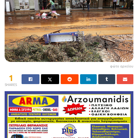
φώτο αρχείου
1
SHARES