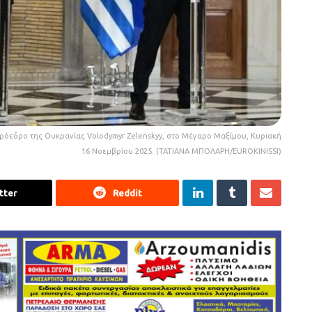
όεδρο της Ουκρανίας Volodymyr Zelenskyy, στο Μέγαρο Μαξίμου, Κυριακή
16 Νοεμβρίου 2025. (ΤΑΤΙΑΝΑ ΜΠΟΛΑΡΗ/EUROKINISSI)
tter
Reddit