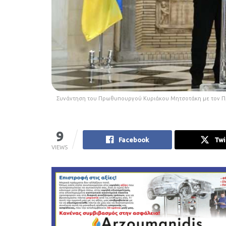
Συνάντηση του Πρωθυπουργού Κυριάκου Μητσοτάκη με τον Πρ
9
Facebook
Twi
VIEWS