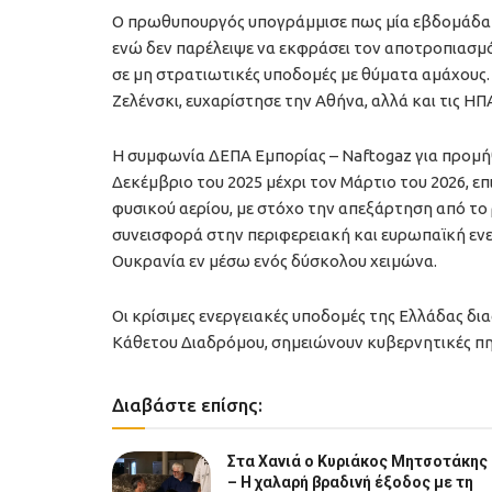
Ο πρωθυπουργός υπογράμμισε πως μία εβδομάδα μ
ενώ δεν παρέλειψε να εκφράσει τον αποτροπιασμ
σε μη στρατιωτικές υποδομές με θύματα αμάχους.
Ζελένσκι, ευχαρίστησε την Αθήνα, αλλά και τις ΗΠΑ
Η συμφωνία ΔΕΠΑ Εμπορίας – Naftogaz για προμή
Δεκέμβριο του 2025 μέχρι τον Μάρτιο του 2026, επ
φυσικού αερίου, με στόχο την απεξάρτηση από το
συνεισφορά στην περιφερειακή και ευρωπαϊκή ενε
Ουκρανία εν μέσω ενός δύσκολου χειμώνα.
Οι κρίσιμες ενεργειακές υποδομές της Ελλάδας δι
Κάθετου Διαδρόμου, σημειώνουν κυβερνητικές πη
Διαβάστε επίσης:
Στα Χανιά ο Κυριάκος Μητσοτάκης
– Η χαλαρή βραδινή έξοδος με τη