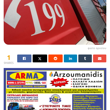
φώτο αρχείου
1
SHARES