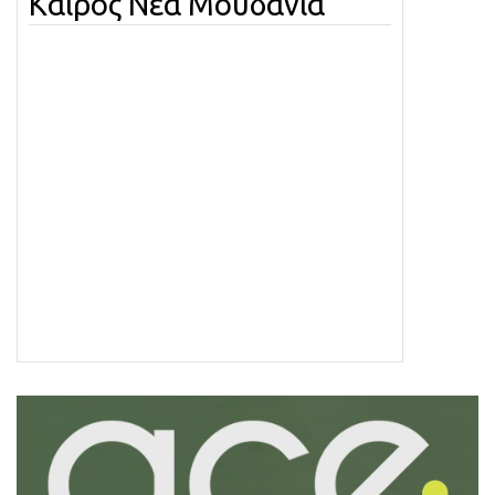
Καιρός Νέα Μουδανιά