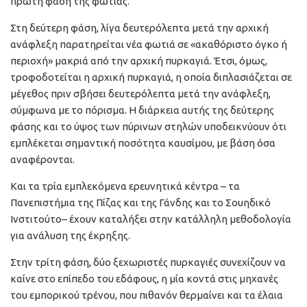
πρώτη φάση της φωτιάς.
Στη δεύτερη φάση, λίγα δευτερόλεπτα μετά την αρχική
ανάφλεξη παρατηρείται νέα φωτιά σε «ακαθόριστο όγκο ή
περιοχή» μακριά από την αρχική πυρκαγιά. Έτσι, όμως,
τροφοδοτείται η αρχική πυρκαγιά, η οποία διπλασιάζεται σε
μέγεθος πριν σβήσει δευτερόλεπτα μετά την ανάφλεξη,
σύμφωνα με το πόρισμα. Η διάρκεια αυτής της δεύτερης
φάσης και το ύψος των πύρινων στηλών υποδεικνύουν ότι
εμπλέκεται σημαντική ποσότητα καυσίμου, με βάση όσα
αναφέρονται.
Και τα τρία εμπλεκόμενα ερευνητικά κέντρα – τα
Πανεπιστήμια της Πίζας και της Γάνδης και το Σουηδικό
Ινστιτούτο– έχουν καταλήξει στην κατάλληλη μεθοδολογία
για ανάλυση της έκρηξης.
Στην τρίτη φάση, δύο ξεχωριστές πυρκαγιές συνεχίζουν να
καίνε στο επίπεδο του εδάφους, η μία κοντά στις μηχανές
του εμπορικού τρένου, που πιθανόν θερμαίνει και τα έλαια