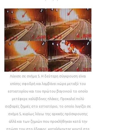
Λύγισε σε σχήμα S. Η δεύτερη σύγκρουση είναι
επίσης σφοδρή και λαμβάνει χώρα μεταξύ του
εστιατορίου και του πρώτου βαγονιού το οποίο
μετέφερε χαλύβδινες πλάκες. Προκαλεί πολύ
σοβαρές ζημιές στο εστιατόριο, το οποίο λυγίζει σε
σχήμα S, κυρίως λόγω της αρχικής πρόσκρουσης
αλλά και των ζημιών που προκλήθηκαν κατά την
πτώση του στο έδαφος, καταλήγοντας κοντά στα