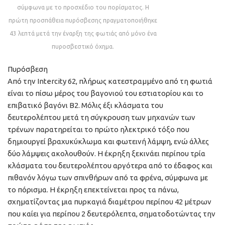
σύμφωνα με το προσχέδιο του πορίσματος. Η
πρώτη προσπάθεια πυρόσβεσης πραγματοποιήθηκε
43 λεπτά μετά την έναρξη της φωτιάς από μόνο ένα
πυροσβεστικό όχημα.
Πυρόσβεση
Από την Intercity 62, πλήρως κατεστραμμένο από τη φωτιά
είναι το πίσω μέρος του βαγονιού του εστιατορίου και το
επιβατικό βαγόνι Β2. Μόλις έξι κλάσματα του
δευτερολέπτου μετά τη σύγκρουση των μηχανών των
τρένων παρατηρείται το πρώτο ηλεκτρικό τόξο που
δημιουργεί βραχυκύκλωμα και φωτεινή λάμψη, ενώ άλλες
δύο λάμψεις ακολουθούν. Η έκρηξη ξεκινάει περίπου τρία
κλάσματα του δευτερολέπτου αργότερα από το έδαφος και
πιθανόν λόγω των σπινθήρων από τα φρένα, σύμφωνα με
το πόρισμα. Η έκρηξη επεκτείνεται προς τα πάνω,
σχηματίζοντας μια πυρκαγιά διαμέτρου περίπου 42 μέτρων
που καίει για περίπου 2 δευτερόλεπτα, σηματοδοτώντας την