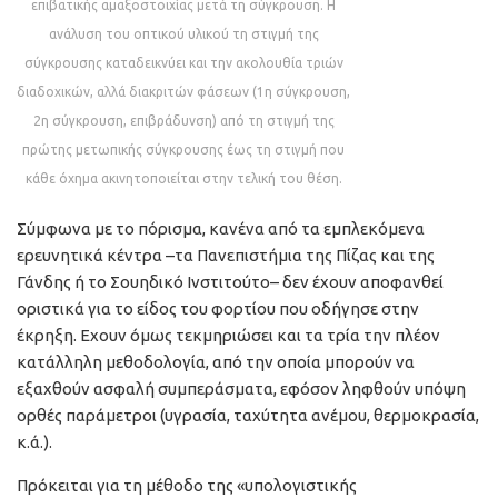
επιβατικής αμαξοστοιχίας μετά τη σύγκρουση. Η
ανάλυση του οπτικού υλικού τη στιγμή της
σύγκρουσης καταδεικνύει και την ακολουθία τριών
διαδοχικών, αλλά διακριτών φάσεων (1η σύγκρουση,
2η σύγκρουση, επιβράδυνση) από τη στιγμή της
πρώτης μετωπικής σύγκρουσης έως τη στιγμή που
κάθε όχημα ακινητοποιείται στην τελική του θέση.
Σύμφωνα με το πόρισμα, κανένα από τα εμπλεκόμενα
ερευνητικά κέντρα –τα Πανεπιστήμια της Πίζας και της
Γάνδης ή το Σουηδικό Ινστιτούτο– δεν έχουν αποφανθεί
οριστικά για το είδος του φορτίου που οδήγησε στην
έκρηξη. Εχουν όμως τεκμηριώσει και τα τρία την πλέον
κατάλληλη μεθοδολογία, από την οποία μπορούν να
εξαχθούν ασφαλή συμπεράσματα, εφόσον ληφθούν υπόψη
ορθές παράμετροι (υγρασία, ταχύτητα ανέμου, θερμοκρασία,
κ.ά.).
Πρόκειται για τη μέθοδο της «υπολογιστικής