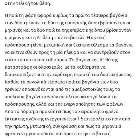
στην τελική του θέση.
Η πρώτη φάση αφορά κυρίως τα πρώτα τέσσερα βαγόνια
των δύο τρένων: τα δύο της εμπορικής όπου βρίσκονταν οι
μηχανές και τα δύο πρώτα της επιβατικής όπου βρίσκονταν
η μηχανή και η Α΄ θέση των επιβατών. Η αρχική
πρόσκρουση είναι μετωπική και έχει αποτέλεσμα τα βαγόνια
να εκτιναχθούν προς τη μία πλευρά και να συντριβούν στον
τοίχο του αυτοκινητοδρόμου. Το βαγόνι της Α΄ θέσης
καταστράφηκε ολοσχερώς, με τα καθίσματα να
διασκορπίζονται στην ευρύτερη περιοχή του δυστυχήματος.
Καθώς τα συνολικά τέσσερα πρώτα βαγόνια των δύο
τρένων αποσυνδέονται από τις αμαξοστοιχίες τους, τα
υπόλοιπα βαγόνια κινούνται πλέον πιο αργά λόγω της
πρόσκρουσης, αλλά και της ενεργοποίησης των φρένων.
Από το πόρισμα προκύπτει πως το χειροκίνητο φρένο
έκτακτης ανάγκης ενεργοποιείται 1 δευτερόλεπτο πριν από
την πρώτη, μετωπική, σύγκρουση και πως τα μηχανικά
φρένα ενεργοποιούνται αυτόματα στην επιβατική