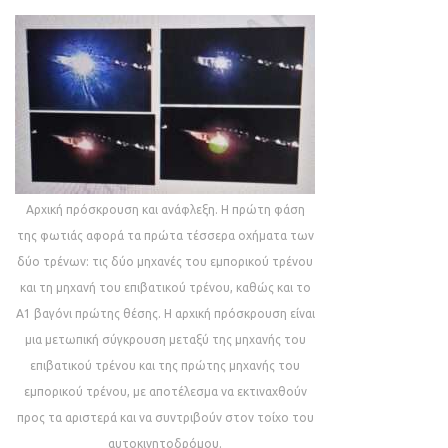
Αρχική πρόσκρουση και ανάφλεξη. Η πρώτη φάση
της φωτιάς αφορά τα πρώτα τέσσερα οχήματα των
δύο τρένων: τις δύο μηχανές του εμπορικού τρένου
και τη μηχανή του επιβατικού τρένου, καθώς και το
Α1 βαγόνι πρώτης θέσης. Η αρχική πρόσκρουση είναι
μια μετωπική σύγκρουση μεταξύ της μηχανής του
επιβατικού τρένου και της πρώτης μηχανής του
εμπορικού τρένου, με αποτέλεσμα να εκτιναχθούν
προς τα αριστερά και να συντριβούν στον τοίχο του
αυτοκινητοδρόμου.