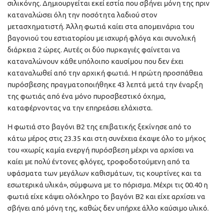
σιλικόνης. Δημιουργείται εκεί εστία που σβήνει μόνη της πριν
καταναλώσει όλη την ποσότητα λαδιού στον
μετασχηματιστή. Άλλη φωτιά καίει στα απομεινάρια του
βαγονιού του εστιατορίου με ισχυρή φλόγα και συνολική
διάρκεια 2 ώρες. Αυτές οι δύο πυρκαγιές φαίνεται να
καταναλώνουν κάθε υπόλοιπο καυσίμου που δεν έχει
καταναλωθεί από την αρχική φωτιά. Η πρώτη προσπάθεια
πυρόσβεσης πραγματοποιήθηκε 43 λεπτά μετά την έναρξη
της φωτιάς από ένα μόνο πυροσβεστικό όχημα,
καταφέρνοντας να την επηρεάσει ελάχιστα.
Η φωτιά στο βαγόνι Β2 της επιβατικής ξεκίνησε από το
κάτω μέρος στις 23.35 και στη συνέχεια έκαψε όλο το μήκος
του «χωρίς καμία ενεργή πυρόσβεση μέχρι να αρχίσει να
καίει με πολύ έντονες φλόγες, τροφοδοτούμενη από τα
υφάσματα των μεγάλων καθισμάτων, τις κουρτίνες και τα
εσωτερικά υλικά», σύμφωνα με το πόρισμα. Μέχρι τις 00.40 η
φωτιά είχε κάψει ολόκληρο το βαγόνι B2 και είχε αρχίσει να
σβήνει από μόνη της, καθώς δεν υπήρχε άλλο καύσιμο υλικό.