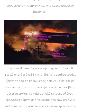
απομεινάρια της μηχανής και στο κατεστραμμένο
βαγόνι Α1.
Πέρασαν 43 λεπτά για την πρώτη πυρόσβεση. Η
φωτιά στο βαγόνι Β2 της επιβατικής αμαξοστοιχίας
ξεκίνησε από το κάτω μέρος στις 23.35 και έκαψε
όλο το μήκος του «χωρίς καμία ενεργή πυρόσβεση
μέχρι να αρχίσει να καίει με πολύ έντονες φλόγες,
τροφοδοτούμενη από τα υφάσματα των μεγάλων
καθισμάτων, τις κουρτίνες και τα εσωτερικά υλικά»,