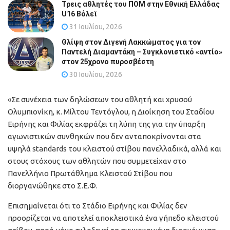
Τρεις αθλητές του ΠΟΜ στην Εθνική Ελλάδας
U16 Βόλεϊ
31 Ιουλίου, 2026
Θλίψη στον Διγενή Λακκώματος για τον
Παντελή Διαμαντάκη – Συγκλονιστικό «αντίο»
στον 25χρονο πυροσβέστη
30 Ιουλίου, 2026
«Σε συνέχεια των δηλώσεων του αθλητή και χρυσού
Ολυμπιονίκη, κ. Μίλτου Τεντόγλου, η Διοίκηση του Σταδίου
Ειρήνης και Φιλίας εκφράζει τη λύπη της για την ύπαρξη
αγωνιστικών συνθηκών που δεν ανταποκρίνονται στα
υψηλά standards του κλειστού στίβου πανελλαδικά, αλλά και
στους στόχους των αθλητών που συμμετείχαν στο
Πανελλήνιο Πρωτάθλημα Κλειστού Στίβου που
διοργανώθηκε στο Σ.Ε.Φ.
Επισημαίνεται ότι το Στάδιο Ειρήνης και Φιλίας δεν
προορίζεται να αποτελεί αποκλειστικά ένα γήπεδο κλειστού