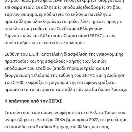
στίβου, παρά μόνο φιλοξενεί τη συγκεκριμένη διοργάνωση
επί σειρά ετών. Οι αθλητικές υποδομές (διαδρομές στίβου,
ταρτάν, σκάμμα, εμπόδια) για το εν λόγω πανελλήνιο
πρωτάθλημα ολοκληρώνονται μόλις λίγες ημέρες πριν, με
αποκλειστική ευθύνη του Συνδέσμου Ελληνικών
Γυμναστικών και Αθλητικών Σωματείων (ΣΕΓΑΣ), στον
οποίο ανήκει και ο σχετικός εξοπλισμός.
Ευθύνη του Σ.Ε.Φ. αποτελεί η διασφάλιση της υγειονομικής
προστασίας και της ασφαλούς χρήσης των λοιπών
υποδομών του Σταδίου (αποδυτήρια, ιατρείο κ.α.). Η
διοργάνωση τελεί υπό την ευθύνη του ΣΕΓΑΣ και η Διοίκηση
του Σ.Ε.Φ. εκφράζει τη σιγουριά της ότι αφουγκράζεται
προσεκτικά τα αιτήματα των αθλητών και θα δώσει λύσεις».
Η απάντηση από τον ΣΕΓΑΣ
Σε απάντηση των όσων αναφέρονται στο Δελτίο Τύπου που
αναρτήθηκε τη Δευτέρα 28 Φεβρουαρίου 2022, στην επίσημη
ιστοσελίδα του Σταδίου Ειρήνης και Φιλίας και προς