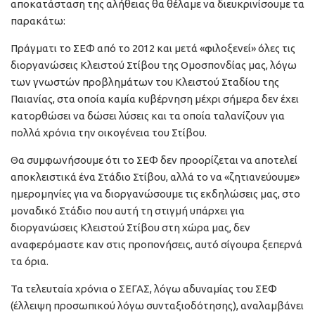
αποκατάσταση της αλήθειας θα θέλαμε να διευκρινίσουμε τα
παρακάτω:
Πράγματι το ΣΕΦ από το 2012 και μετά «φιλοξενεί» όλες τις
διοργανώσεις Κλειστού Στίβου της Ομοσπονδίας μας, λόγω
των γνωστών προβλημάτων του Κλειστού Σταδίου της
Παιανίας, στα οποία καμία κυβέρνηση μέχρι σήμερα δεν έχει
κατορθώσει να δώσει λύσεις και τα οποία ταλανίζουν για
πολλά χρόνια την οικογένεια του Στίβου.
Θα συμφωνήσουμε ότι το ΣΕΦ δεν προορίζεται να αποτελεί
αποκλειστικά ένα Στάδιο Στίβου, αλλά το να «ζητιανεύουμε»
ημερομηνίες για να διοργανώσουμε τις εκδηλώσεις μας, στο
μοναδικό Στάδιο που αυτή τη στιγμή υπάρχει για
διοργανώσεις Κλειστού Στίβου στη χώρα μας, δεν
αναφερόμαστε καν στις προπονήσεις, αυτό σίγουρα ξεπερνά
τα όρια.
Τα τελευταία χρόνια ο ΣΕΓΑΣ, λόγω αδυναμίας του ΣΕΦ
(έλλειψη προσωπικού λόγω συνταξιοδότησης), αναλαμβάνει