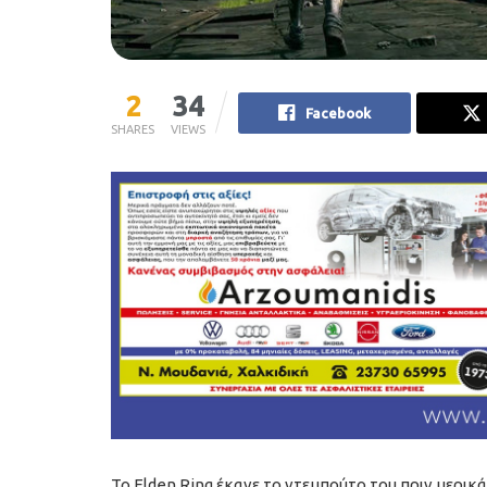
2
34
Facebook
SHARES
VIEWS
To Elden Ring έκανε το ντεμπούτο του πριν μερικ