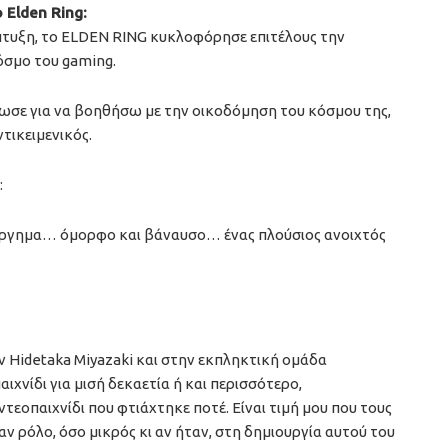
 Elden Ring:
πτυξη, το ELDEN RING κυκλοφόρησε επιτέλους την
όσμο του gaming.
ωσε για να βοηθήσω με την οικοδόμηση του κόσμου της,
τικειμενικός.
:
ούργημα… όμορφο και βάναυσο… ένας πλούσιος ανοιχτός
ν Hidetaka Miyazaki και στην εκπληκτική ομάδα
αιχνίδι για μισή δεκαετία ή και περισσότερο,
εοπαιχνίδι που φτιάχτηκε ποτέ. Είναι τιμή μου που τους
αν ρόλο, όσο μικρός κι αν ήταν, στη δημιουργία αυτού του