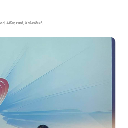
red
,
Αθλητικά
,
Χαλκιδική