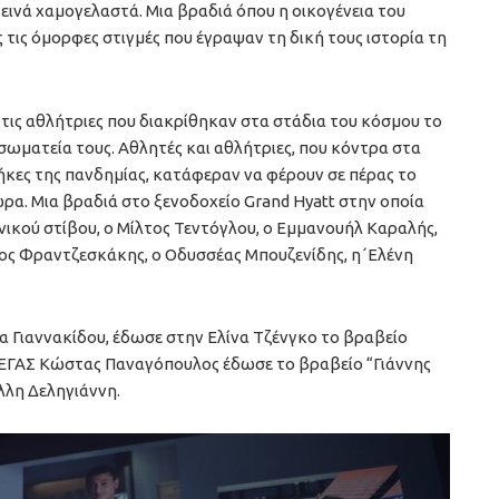
ινά χαμογελαστά. Μια βραδιά όπου η οικογένεια του
ς τις όμορφες στιγμές που έγραψαν τη δική τους ιστορία τη
 τις αθλήτριες που διακρίθηκαν στα στάδια του κόσμου το
 σωματεία τους. Αθλητές και αθλήτριες, που κόντρα στα
κες της πανδημίας, κατάφεραν να φέρουν σε πέρας το
ώρα. Μια βραδιά στο ξενοδοχείο Grand Hyatt στην οποία
ικού στίβου, ο Μίλτος Τεντόγλου, ο Εμμανουήλ Καραλής,
τος Φραντζεσκάκης, ο Οδυσσέας Μπουζενίδης, η΄Ελένη
α Γιαννακίδου, έδωσε στην Ελίνα Τζένγκο το βραβείο
ΣΕΓΑΣ Κώστας Παναγόπουλος έδωσε το βραβείο “Γιάννης
λλη Δεληγιάννη.