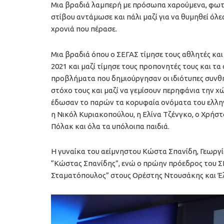
Μια βραδιά λαμπερή με πρόσωπα χαρούμενα, φωτε
στίβου αντάμωσε και πάλι μαζί για να θυμηθεί όλε
χρονιά που πέρασε.
Μια βραδιά όπου ο ΣΕΓΑΣ τίμησε τους αθλητές και
2021 και μαζί τίμησε τους προπονητές τους και τα
προβλήματα που δημιούργησαν οι ιδιότυπες συνθή
στόχο τους και μαζί να γεμίσουν περηφάνια την χ
έδωσαν το παρών τα κορυφαία ονόματα του ελλην
η Νικόλ Κυριακοπούλου, η Ελίνα Τζένγκο, ο Χρήσ
Πόλακ και όλα τα υπόλοιπα παιδιά.
Η γυναίκα του αείμνηστου Κώστα Σπανίδη, Γεωργί
“Κώστας Σπανίδης”, ενώ ο πρώην πρόεδρος του 
Σταματόπουλος” στους Ορέστης Ντουσάκης και Έ