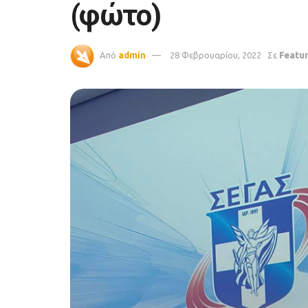
(φώτο)
Από
admin
28 Φεβρουαρίου, 2022
Σε
Featu