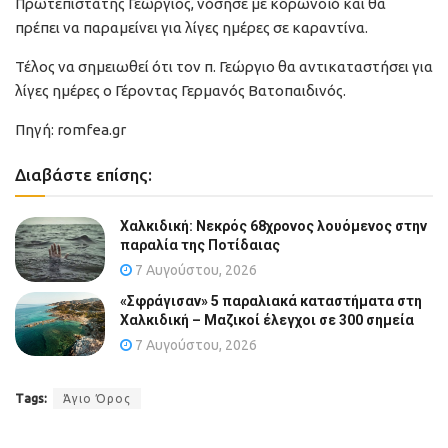
Πρωτεπιστάτης Γεώργιος, νόσησε με κορωνοϊό και θα
πρέπει να παραμείνει για λίγες ημέρες σε καραντίνα.
Τέλος να σημειωθεί ότι τον π. Γεώργιο θα αντικαταστήσει για
λίγες ημέρες ο Γέροντας Γερμανός Βατοπαιδινός.
Πηγή: romfea.gr
Διαβάστε επίσης:
Χαλκιδική: Νεκρός 68χρονος λουόμενος στην
παραλία της Ποτίδαιας
7 Αυγούστου, 2026
«Σφράγισαν» 5 παραλιακά καταστήματα στη
Χαλκιδική – Μαζικοί έλεγχοι σε 300 σημεία
7 Αυγούστου, 2026
Tags:
Άγιο Όρος