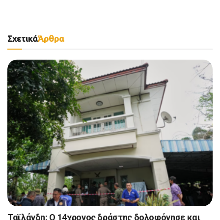
Σχετικά
Άρθρα
Ταϊλάνδη: Ο 14χρονος δράστης δολοφόνησε και