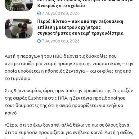
8 νεκρούς στο σχολείο
7 Αυγούστου, 2026
Περού: Βίντεο – σοκ από την σεξουαλική
επίθεση μαέστρου ορχήστρας
συγκροτήματος σε νεαρή τραγουδίστρια
7 Αυγούστου, 2026
Αυτή η παραγωγή του HBO δείχνει τις δυσκολίες που
αντιμετωπίζει μία νεαρή πρώην χρήστης νακρωτικών, – την
οποία υποδύεται η ηθοποιός Ζεντάγια – και οι φίλες της από
το Γυμνάσιο.
Στις 9 Ιανουαρίου, ώρες πριν από την πρεμιέρα της 2ης σεζόν
της σειράς Euphoria στις ΗΠΑ, η Ζεντάγια προειδοποίησε
τους θαυμαστές της ότι η σειρά προορίζεται για ενήλικο
κοινό.
«Ξέρω ότι το έχω ξαναπεί, αλλά θέλω να πω σε όλους ξανά
ότι το Euphoria προορίζεται για ενήλικο κοινό. Αυτή η σεζόν,