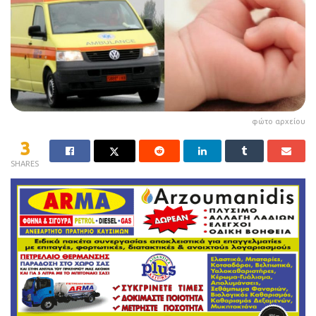
φώτο αρχείου
3
SHARES