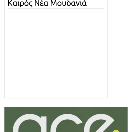
Καιρός Νέα Μουδανιά