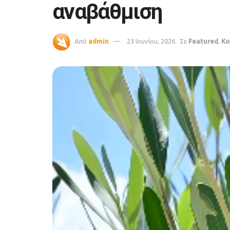
αναβάθμιση
Από
admin
23 Ιουνίου, 2026
Σε
Featured
,
Κο