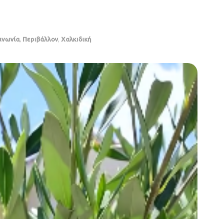
ινωνία
,
Περιβάλλον
,
Χαλκιδική