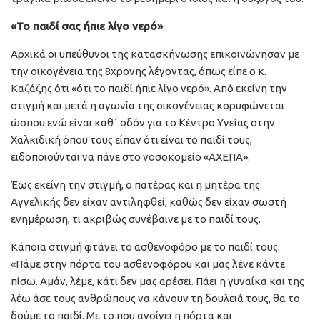
«Το παιδί σας ήπιε λίγο νερό»
Αρχικά οι υπεύθυνοι της κατασκήνωσης επικοινώνησαν με
την οικογένεια της 8χρονης λέγοντας, όπως είπε ο κ.
Καζάζης ότι «ότι το παιδί ήπιε λίγο νερό». Από εκείνη την
στιγμή και μετά η αγωνία της οικογένειας κορυφώνεται
ώσπου ενώ είναι καθ΄ οδόν για το Κέντρο Υγείας στην
Χαλκιδική όπου τους είπαν ότι είναι το παιδί τους,
ειδοποιούνται να πάνε στο νοσοκομείο «ΑΧΕΠΑ».
Έως εκείνη την στιγμή, ο πατέρας και η μητέρα της
Αγγελικής δεν είχαν αντιληφθεί, καθώς δεν είχαν σωστή
ενημέρωση, τι ακριβώς συνέβαινε με το παιδί τους.
Κάποια στιγμή φτάνει το ασθενοφόρο με το παιδί τους.
«Πάμε στην πόρτα του ασθενοφόρου και μας λένε κάντε
πίσω. Αμάν, λέμε, κάτι δεν μας αρέσει. Πάει η γυναίκα και της
λέω άσε τους ανθρώπους να κάνουν τη δουλειά τους, θα το
δούμε το παιδί. Με το που ανοίγει η πόρτα και