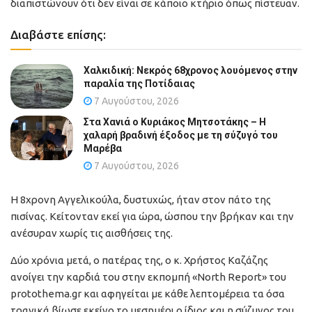
διαπιστώνουν ότι δεν είναι σε κάποιο κτήριο όπως πίστευαν.
Διαβάστε επίσης:
Χαλκιδική: Νεκρός 68χρονος λουόμενος στην
παραλία της Ποτίδαιας
7 Αυγούστου, 2026
Στα Χανιά ο Κυριάκος Μητσοτάκης – Η
χαλαρή βραδινή έξοδος με τη σύζυγό του
Μαρέβα
7 Αυγούστου, 2026
Η 8χρονη Αγγελικούλα, δυστυχώς, ήταν στον πάτο της
πισίνας. Κείτονταν εκεί για ώρα, ώσπου την βρήκαν και την
ανέσυραν χωρίς τις αισθήσεις της.
Δύο χρόνια μετά, ο πατέρας της, ο κ. Χρήστος Καζάζης
ανοίγει την καρδιά του στην εκπομπή «North Report» του
protothema.gr και αφηγείται με κάθε λεπτομέρεια τα όσα
τραγικά βίωσε εκείνο το μεσημέρι ο ίδιος και η σύζυγος του.