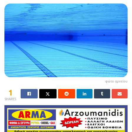
φώτο αρχείου
1
SHARES