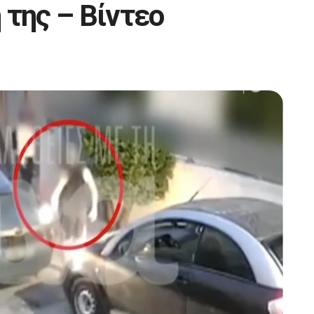
 της – Βίντεο