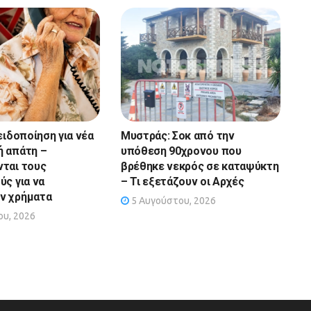
ειδοποίηση για νέα
Μυστράς: Σοκ από την
 απάτη –
υπόθεση 90χρονου που
ται τους
βρέθηκε νεκρός σε καταψύκτη
ύς για να
– Τι εξετάζουν οι Αρχές
ν χρήματα
5 Αυγούστου, 2026
υ, 2026