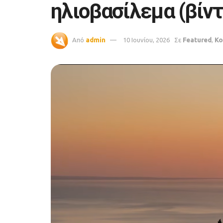
ηλιοβασίλεμα (βίντ
Από
admin
10 Ιουνίου, 2026
Σε
Featured
,
Κο