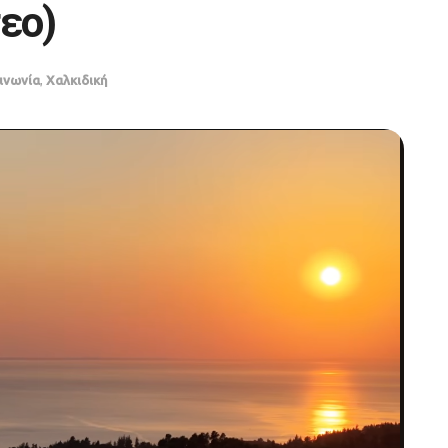
εο)
ινωνία
,
Χαλκιδική