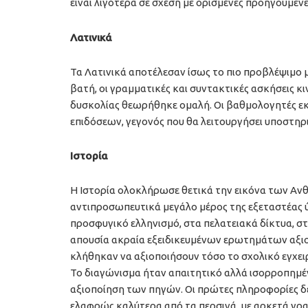
είναι λιγότερα σε σχέση με ορισμένες προηγούμενε
Λατινικά
Τα Λατινικά αποτέλεσαν ίσως το πιο προβλέψιμο
βατή, οι γραμματικές και συντακτικές ασκήσεις κ
δυσκολίας θεωρήθηκε ομαλή. Οι βαθμολογητές εκ
επιδόσεων, γεγονός που θα λειτουργήσει υποστηρι
Ιστορία
Η Ιστορία ολοκλήρωσε θετικά την εικόνα των Α
αντιπροσωπευτικά μεγάλο μέρος της εξεταστέας ύ
προσφυγικό ελληνισμό, στα πελατειακά δίκτυα, στο
απουσία ακραία εξειδικευμένων ερωτημάτων αξιολ
κλήθηκαν να αξιοποιήσουν τόσο το σχολικό εγχει
Το διαγώνισμα ήταν απαιτητικό αλλά ισορροπημέ
αξιοποίηση των πηγών. Οι πρώτες πληροφορίες δείχ
ελαφρώς καλύτερα από τα περσινά, με αρκετά γρα