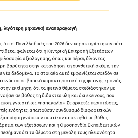
η, λιγότερη μηχανική αναπαραγωγή
ι, ότι οι Πανελλαδικές του 2026 δεν χαρακτηρίστηκαν ούτε
ντίθετα, φαίνεται ότι η Κεντρική Επιτροπή Εξετάσεων
ή φιλοσοφία αξιολόγησης, όπως και πέρσι, δίνοντας
ρη βαρύτητα στην κατανόηση, τη συνθετική σκέψη, την
 νέα δεδομένα. Το στοιχείο αυτό εμφανίζεται σχεδόν σε
εικνύεται σε βασικό χαρακτηριστικό της φετινής χρονιάς.
στην εκτίμηση, ότι τα φετινά θέματα σχεδιάστηκαν με
οήσει σε βάθος τη διδακτέα ύλη και όχι εκείνους, που
υση, γνωστή ως «παπαγαλία». Σε αρκετές περιπτώσεις,
στές ενότητες, απαιτούσαν συνδυασμό διαφορετικών
ξιοποίηση γνώσεων που είχαν αποκτηθεί σε βάθος
διάρκεια των εξετάσεων και η Ομοσπονδία Εκπαιδευτικών
επεσήμανε ότι τα θέματα στη μεγάλη τους πλειονότητα