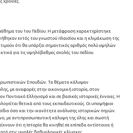
ς χρονιές.
 μάθημα του 1ου Πεδίου. Η μετάφραση χαρακτηρίστηκε
ινήθηκαν εντός του γνωστού πλαισίου και η κλιμάκωση της
τιμούν ότι θα υπάρξει σημαντικός αριθμός πολύ υψηλών
κτικά για τις υψηλόβαθμες σχολές του πεδίου.
νθρωπιστικών Σπουδών. Τα θέματα κάλυψαν
λης, με αναφορές στην οικονομική ιστορία, στον
ν Ποντιακό Ελληνισμό και σε βασικές ιστορικές έννοιες. Η
ογείται θετικά από τους εκπαιδευτικούς. Οι υποψήφιοι
ρίδιο όσο και την ικανότητα ανάλυσης ιστορικών πηγών.
νο, με αντιπροσωπευτική κάλυψη της ύλης και σωστή
νουν ότι η Ιστορία θα κινηθεί σε επίπεδα αντίστοιχα ή
πτά στις υψηλές βαθμολογικές κλίμακες.