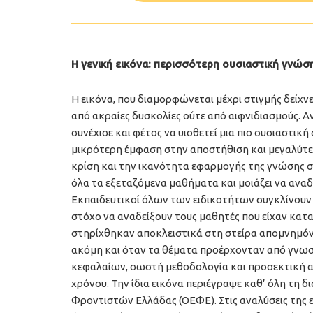
Η γενική εικόνα: περισσότερη ουσιαστική γνώσ
Η εικόνα, που διαμορφώνεται μέχρι στιγμής δείχνε
από ακραίες δυσκολίες ούτε από αιφνιδιασμούς. Α
συνέχισε και φέτος να υιοθετεί μια πιο ουσιαστικ
μικρότερη έμφαση στην αποστήθιση και μεγαλύτε
κρίση και την ικανότητα εφαρμογής της γνώσης σε
όλα τα εξεταζόμενα μαθήματα και μοιάζει να αναδ
Εκπαιδευτικοί όλων των ειδικοτήτων συγκλίνουν 
στόχο να αναδείξουν τους μαθητές που είχαν καταν
στηρίχθηκαν αποκλειστικά στη στείρα απομνημόνε
ακόμη και όταν τα θέματα προέρχονταν από γνω
κεφαλαίων, σωστή μεθοδολογία και προσεκτική α
χρόνου. Την ίδια εικόνα περιέγραψε καθ’ όλη τη 
Φροντιστών Ελλάδας (ΟΕΦΕ). Στις αναλύσεις της 