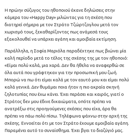
Η πρώην σύζυγος του ηθοποιού έκανε δηλώσεις στην
κάμερα του «Happy Day» μιλώντας για τη σχέση που
διατηρεί σήμερα με τον Στράτο Τζώρτζογλου μετά τον
χωρισμό τους, ξεκαθαρίζοντας πως ανάμεσά τους
εξακολουθεί να υπάρχει αγάπη και αμοιβαία εκτίμηση.
Παράλληλα, η Σοφία Μαριόλα παραδέχτηκε πως βιώνει μία
καλή περίοδο μετά το τέλος της σχέσης της με τον ηθοποιό:
«Είμαι πολύ καλά, μια χαρά. Δεν θα ήθελα να αναφερθώ σε
όλα αυτά που γράφτηκαν για την προσωπική μου ζωή.
Μπορώ να πω ότι είμαι καλά με τον εαυτό μου και είμαι πολύ
καλά γενικά. Δεν θυμάμαι ποια ήταν η πιο ακραία σκηνή
ζηλοτυπίας που έχω κάνει. Έχει περάσει και καιρός, γιατί ο
Στράτος δεν μου έδινε δικαιώματα, οπότε πρέπει να
ανατρέξω στις προηγούμενες σχέσεις που είχα, άρα θα
πρέπει να πάω πολύ πίσω. Τηλέφωνα ψάχνω στην αρχή της
σχέσης. Εννοείται ότι με τον Στράτο έχουμε αμοιβαία αγάπη.
Παραμένει αυτό το συναίσθημα. Έχει βγει το διαζύγιό μας.