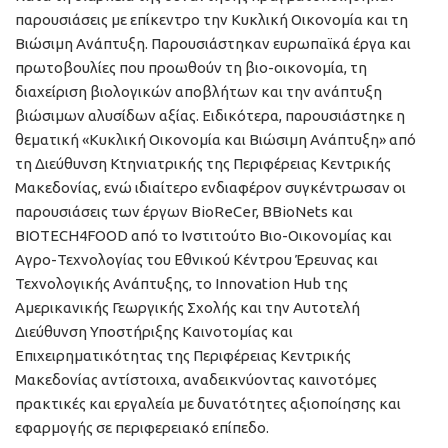
παρουσιάσεις με επίκεντρο την Κυκλική Οικονομία και τη
Βιώσιμη Ανάπτυξη. Παρουσιάστηκαν ευρωπαϊκά έργα και
πρωτοβουλίες που προωθούν τη βιο-οικονομία, τη
διαχείριση βιολογικών αποβλήτων και την ανάπτυξη
βιώσιμων αλυσίδων αξίας. Ειδικότερα, παρουσιάστηκε η
θεματική «Κυκλική Οικονομία και Βιώσιμη Ανάπτυξη» από
τη Διεύθυνση Κτηνιατρικής της Περιφέρειας Κεντρικής
Μακεδονίας, ενώ ιδιαίτερο ενδιαφέρον συγκέντρωσαν οι
παρουσιάσεις των έργων BioReCer, BBioNets και
BIOTECH4FOOD από το Ινστιτούτο Βιο-Οικονομίας και
Αγρο-Τεχνολογίας του Εθνικού Κέντρου Έρευνας και
Τεχνολογικής Ανάπτυξης, το Innovation Hub της
Αμερικανικής Γεωργικής Σχολής και την Αυτοτελή
Διεύθυνση Υποστήριξης Καινοτομίας και
Επιχειρηματικότητας της Περιφέρειας Κεντρικής
Μακεδονίας αντίστοιχα, αναδεικνύοντας καινοτόμες
πρακτικές και εργαλεία με δυνατότητες αξιοποίησης και
εφαρμογής σε περιφερειακό επίπεδο.