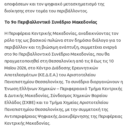
αποφάσεων και τον ψηφιακό μετασχηματισμό της
διοίκησης στον τομέα του περιβάλλοντος.
Το 9ο Περιβαλλοντικό Συνέδριο Μακεδονίας
Η Περιφέρεια Κεντρικής Μακεδονίας, αναδεικνύοντας τον
ρόλο της ως βασικού πυλώνα στον δημόσιο διάλογο για το
περιβάλλον και τη βιώσιμη ανάπτυξη, συμμετέχει ενεργά
στο 9ο Περιβαλλοντικό Συνέδριο Μακεδονίας, που θα
πραγματοποιηθεί στη Θεσσαλονίκη από τις 8 έως τις 10
Μαΐου 2026, στο Κέντρο Διάδοσης Ερευνητικών
Αποτελεσμάτων (ΚΕ.Δ.Ε.Α.) του Αριστοτελείου
Πανεπιστημίου Θεσσαλονίκης. Το συνέδριο διοργανώνουν η
Ένωση Ελλήνων Χημικών – Περιφερειακό Τμήμα Κεντρικής
& Δυτικής Μακεδονίας, Σύνδεσμος Χημικών Βορείου
Ελλάδος (ΣΧΒΕ) και το Τμήμα Χημείας Αριστοτελείου
Πανεπιστημίου Θεσσαλονίκης, με την συμμετοχή της
Αντιπεριφέρειας Ψηφιακής Διακυβέρνησης της Περιφέρειας
Κεντρικής Μακεδονίας.