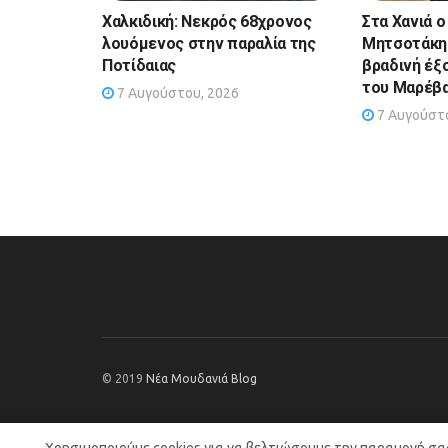
Χαλκιδική: Νεκρός 68χρονος
Στα Χανιά ο
λουόμενος στην παραλία της
Μητσοτάκης
Ποτίδαιας
βραδινή έξ
του Μαρέβ
7 Αυγούστου, 2026
7 Αυγούστο
© 2019
Νέα Μουδανιά Blog