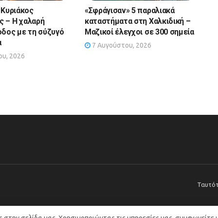
 Κυριάκος
«Σφράγισαν» 5 παραλιακά
 – Η χαλαρή
καταστήματα στη Χαλκιδική –
οδος με τη σύζυγό
Μαζικοί έλεγχοι σε 300 σημεία
α
7 Αυγούστου, 2026
υ, 2026
Ταυτό