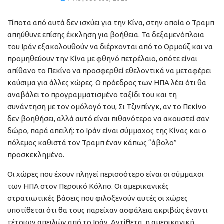
Τίποτα από αυτά δεν ισχύει για την Κίνα, στην οποία ο Τραμπ
απηύθυνε επίσης έκκληση για βοήθεια. Τα δεξαμενόπλοια
του Ιράν εξακολουθούν να διέρχονται από το Ορμούζ και να
προμηθεύουν την Κίνα με φθηνό πετρέλαιο, οπότε είναι
απίθανο το Πεκίνο να προσφερθεί εθελοντικά να μεταφέρει
καύσιμα για άλλες χώρες. Ο πρόεδρος των ΗΠΑ λέει ότι θα
αναβάλει το προγραμματισμένο ταξίδι του και τη
συνάντηση με τον ομόλογό του, Σι Τζινπίνγκ, αν το Πεκίνο
δεν βοηθήσει, αλλά αυτό είναι πιθανότερο να ακουστεί σαν
δώρο, παρά απειλή: το Ιράν είναι σύμμαχος της Κίνας και ο
πόλεμος καθιστά τον Τραμπ έναν κάπως “άβολο”
προσκεκλημένο.
Οι χώρες που έχουν πληγεί περισσότερο είναι οι σύμμαχοι
των ΗΠΑ στον Περσικό Κόλπο. Οι αμερικανικές
στρατιωτικές βάσεις που φιλοξενούν αυτές οι χώρες
υποτίθεται ότι θα τους παρείχαν ασφάλεια ακριβώς έναντι
τέτοιων απειλών από το Ιράν. Αντίθετα, η αμερικανική