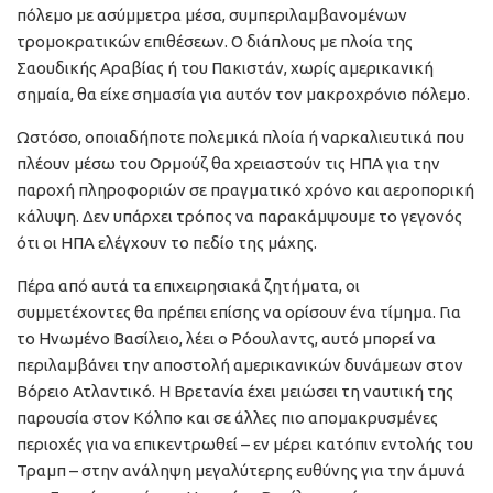
πόλεμο με ασύμμετρα μέσα, συμπεριλαμβανομένων
τρομοκρατικών επιθέσεων. Ο διάπλους με πλοία της
Σαουδικής Αραβίας ή του Πακιστάν, χωρίς αμερικανική
σημαία, θα είχε σημασία για αυτόν τον μακροχρόνιο πόλεμο.
Ωστόσο, οποιαδήποτε πολεμικά πλοία ή ναρκαλιευτικά που
πλέουν μέσω του Ορμούζ θα χρειαστούν τις ΗΠΑ για την
παροχή πληροφοριών σε πραγματικό χρόνο και αεροπορική
κάλυψη. Δεν υπάρχει τρόπος να παρακάμψουμε το γεγονός
ότι οι ΗΠΑ ελέγχουν το πεδίο της μάχης.
Πέρα από αυτά τα επιχειρησιακά ζητήματα, οι
συμμετέχοντες θα πρέπει επίσης να ορίσουν ένα τίμημα. Για
το Ηνωμένο Βασίλειο, λέει ο Ρόουλαντς, αυτό μπορεί να
περιλαμβάνει την αποστολή αμερικανικών δυνάμεων στον
Βόρειο Ατλαντικό. Η Βρετανία έχει μειώσει τη ναυτική της
παρουσία στον Κόλπο και σε άλλες πιο απομακρυσμένες
περιοχές για να επικεντρωθεί – εν μέρει κατόπιν εντολής του
Τραμπ – στην ανάληψη μεγαλύτερης ευθύνης για την άμυνά