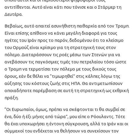
αντιτίθενται. Αυτό είναι κάτι που τόνισε και ο Στάρμερ τη
Δευτέρα.
Βεβαίως, αυτό απαιτεί ασυνήθιστη πειθαρχία από τον Τραμπ.
Είναι επίσης απίθανο να κάνει μεγάλη διαφορά για τους
ηγέτες του Ιράν προς το παρόν, δεδομένου ότι το κλείσιμο
του Ορμούζ είναι κρίσιμο για τη στρατηγική τους στον
πόλεμο. Διαταράσσουν τις ροές μέσω των Στενών για να
ανεβάσουν τις παγκόσμιες τιμές του πετρελαίου τόσο ώστε
ο Τραμπ να τερματίσει τον πόλεμο με τους δικούς τους
όρους, εάν δε θέλει να “τιμωρηθεί” στις κάλπες λόγω της
αύξησης του κόστους ζωής στις ΗΠΑ. Θα αντιμετωπίσουν
οποιαδήποτε παρέμβαση σε αυτή τη στρατηγική ως εχθρική
πράξη.
“Οι Ευρωπαίοι, όμως, πρέπει να σκέφτονται τι θα συμβεί σε
ένα, δύο ή έξι μήνες από τώρα”, μου είπε ο Ρόουλαντς. Τότε
θα έχει υποχωρήσει η έντονη σύγκρουση, αλλά το Ιράν και οι
σύμμαχοί του ενδέχεται να θελήσουν να συνεχίσουν τον