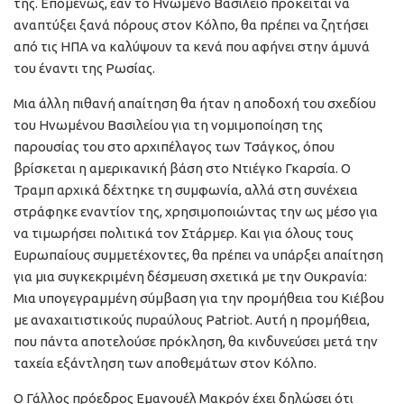
της. Επομένως, εάν το Ηνωμένο Βασίλειο πρόκειται να
αναπτύξει ξανά πόρους στον Κόλπο, θα πρέπει να ζητήσει
από τις ΗΠΑ να καλύψουν τα κενά που αφήνει στην άμυνά
του έναντι της Ρωσίας.
Μια άλλη πιθανή απαίτηση θα ήταν η αποδοχή του σχεδίου
του Ηνωμένου Βασιλείου για τη νομιμοποίηση της
παρουσίας του στο αρχιπέλαγος των Τσάγκος, όπου
βρίσκεται η αμερικανική βάση στο Ντιέγκο Γκαρσία. Ο
Τραμπ αρχικά δέχτηκε τη συμφωνία, αλλά στη συνέχεια
στράφηκε εναντίον της, χρησιμοποιώντας την ως μέσο για
να τιμωρήσει πολιτικά τον Στάρμερ. Και για όλους τους
Ευρωπαίους συμμετέχοντες, θα πρέπει να υπάρξει απαίτηση
για μια συγκεκριμένη δέσμευση σχετικά με την Ουκρανία:
Μια υπογεγραμμένη σύμβαση για την προμήθεια του Κιέβου
με αναχαιτιστικούς πυραύλους Patriot. Αυτή η προμήθεια,
που πάντα αποτελούσε πρόκληση, θα κινδυνεύσει μετά την
ταχεία εξάντληση των αποθεμάτων στον Κόλπο.
Ο Γάλλος πρόεδρος Εμανουέλ Μακρόν έχει δηλώσει ότι