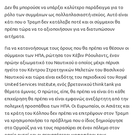
Δεν θα μπορούσε να υπάρξει καλύτερο παράδειγμα για το
ρόλο των συμμάχων ως πολλαπλασιαστή ισχύος. Αυτό είναι
κάτι που ο Τραμπ δεν κατάλαβε ποτέ και οι σύμμαχοι θα
πρέπει τώρα να το αξιοποιήσουν για να διατυπώσουν
αιτήματα.
Για να κατανοήσουμε τους όρους που θα πρέπει να θέσουν οι
σύμμαχοι των ΗΠΑ, ρώτησα τον Κέβιν Ρόουλαντς, έναν
πρώην αξιωματικό του Ναυτικού ο οποίος μέχρι πέρυσι
ηγείτο του Κέντρου Στρατηγικών Μελετών του Βασιλικού
Ναυτικού και τώρα είναι εκδότης του περιοδικού του Royal
United Services Institute, ενός βρετανικού think tank για
θέματα άμυνας. Ο πρώτος, είπε, θα πρέπει να είναι ότι κάθε
επιχείρηση θα πρέπει να είναι εμφανώς ανεξάρτητη από την
πολεμική προσπάθεια των ΗΠΑ. Οι Ευρωπαίοι, οι Ασιάτες και
τα κράτη του Κόλπου δεν πρέπει να επιτρέψουν στον Τραμπ
να χρησιμοποιήσει το πρόβλημα που ο ίδιος δημιούργησε
στο Ορμούζ για να τους παρασύρει σε έναν πόλεμο στον
οποίο αυτοί και οι περισσότεροι ψηφοφόροι τους