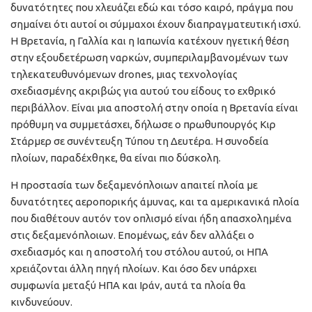
δυνατότητες που χλευάζει εδώ και τόσο καιρό, πράγμα που
σημαίνει ότι αυτοί οι σύμμαχοι έχουν διαπραγματευτική ισχύ.
Η Βρετανία, η Γαλλία και η Ιαπωνία κατέχουν ηγετική θέση
στην εξουδετέρωση ναρκών, συμπεριλαμβανομένων των
τηλεκατευθυνόμενων drones, μιας τεχνολογίας
σχεδιασμένης ακριβώς για αυτού του είδους το εχθρικό
περιβάλλον. Είναι μια αποστολή στην οποία η Βρετανία είναι
πρόθυμη να συμμετάσχει, δήλωσε ο πρωθυπουργός Κιρ
Στάρμερ σε συνέντευξη Τύπου τη Δευτέρα. Η συνοδεία
πλοίων, παραδέχθηκε, θα είναι πιο δύσκολη.
Η προστασία των δεξαμενόπλοιων απαιτεί πλοία με
δυνατότητες αεροπορικής άμυνας, και τα αμερικανικά πλοία
που διαθέτουν αυτόν τον οπλισμό είναι ήδη απασχολημένα
στις δεξαμενόπλοιων. Επομένως, εάν δεν αλλάξει ο
σχεδιασμός και η αποστολή του στόλου αυτού, οι ΗΠΑ
χρειάζονται άλλη πηγή πλοίων. Και όσο δεν υπάρχει
συμφωνία μεταξύ ΗΠΑ και Ιράν, αυτά τα πλοία θα
κινδυνεύουν.