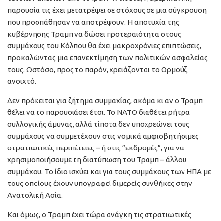
παρουσία τις έχει μετατρέψει σε στόχους σε μια σύγκρουση
που προσπάθησαν να αποτρέψουν. Η αποτυχία της
κυβέρνησης Τραμπ να δώσει προτεραιότητα στους
συμμάχους του Κόλπου θα έχει μακροχρόνιες επιπτώσεις,
προκαλώντας μια επανεκτίμηση των πολιτικών ασφαλείας
τους. Ωστόσο, προς το παρόν, χρειάζονται το Ορμούζ
ανοιχτό.
Δεν πρόκειται για ζήτημα συμμαχίας, ακόμα κι αν ο Τραμπ
θέλει να το παρουσιάσει έτσι. Το ΝΑΤΟ διαθέτει ρήτρα
συλλογικής άμυνας, αλλά τίποτα δεν υποχρεώνει τους
συμμάχους να συμμετέχουν στις νομικά αμφισβητήσιμες
στρατιωτικές περιπέτειες – ή στις “εκδρομές”, για να
χρησιμοποιήσουμε τη διατύπωση του Τραμπ – άλλου
συμμάχου. Το ίδιο ισχύει και για τους συμμάχους των ΗΠΑ με
τους οποίους έχουν υπογραφεί διμερείς συνθήκες στην
Ανατολική Ασία.
Και όμως, ο Τραμπ έχει τώρα ανάγκη τις στρατιωτικές