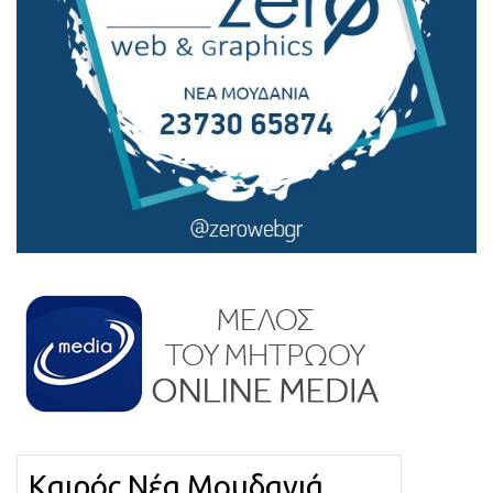
Καιρός Νέα Μουδανιά