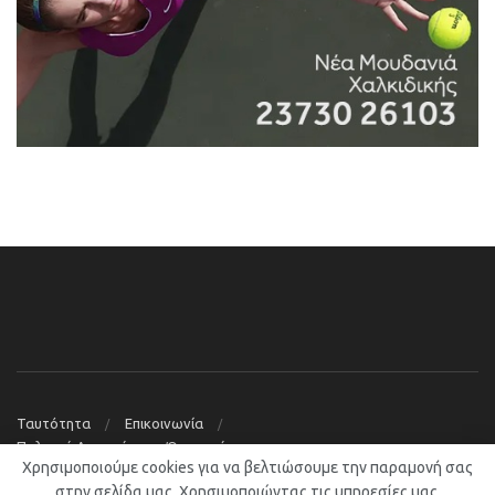
Ταυτότητα
Επικοινωνία
Πολιτική Απορρήτου – Όροι χρήσης
Χρησιμοποιούμε cookies για να βελτιώσουμε την παραμονή σας
© 2019
Νέα Μουδανιά Blog
στην σελίδα μας. Χρησιμοποιώντας τις υπηρεσίες μας,