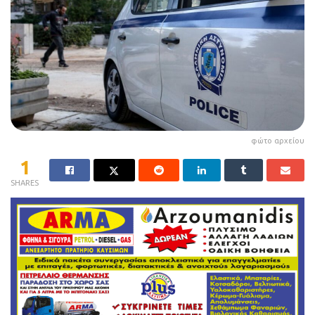
φώτο αρχείου
1
SHARES