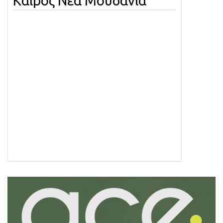
Καιρός Νέα Μουδανιά