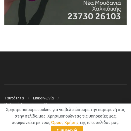
Ταυτότητα
Επικοινωνία
Πολιτική Απορρήτου – Όροι χρήσης
Χρησιμοποιούμε cookies για να βελτιώσουμε την παραμονή σας
© 2019
Νέα Μουδανιά Blog
στην σελίδα μας. Χρησιμοποιώντας τις υπηρεσίες μας,
συμφωνείτε με τους
Όρους Χρήσης
της ιστοσελίδας μας.
Συμφωνώ