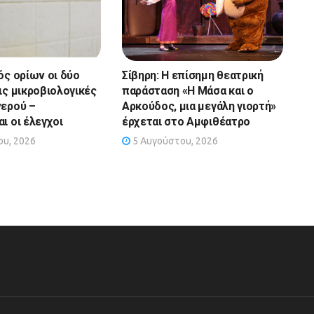
ός ορίων οι δύο
Σίβηρη: Η επίσημη θεατρική
ις μικροβιολογικές
παράσταση «Η Μάσα και ο
νερού –
Αρκούδος, μια μεγάλη γιορτή»
ι οι έλεγχοι
έρχεται στο Αμφιθέατρο
υ, 2026
5 Αυγούστου, 2026