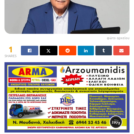
φώτο αρχείου
1
SHARES