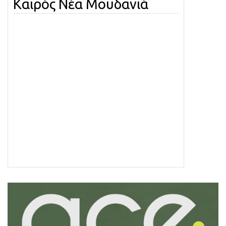
Καιρός Νέα Μουδανιά