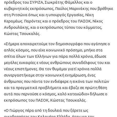
πρόεδρος του ΣΥΡΙΖΑ, Σωκράτης Φάμελλος και ο
κυβερνητικός εκπρόσωπος, Παύλος Μαρινάκης που βρέθηκε
στη Ριτσώνα όπως και η υπουργός Εργασίας, Νίκη
Κεραμέως. Παρόντες και ο πρόεδρος του ΠΑΣΟΚ, Νίκος
Ανδρουλάκης, και ο εκπρόσωπος τύπου του κόμματος,
Κώστας Τσουκαλάς.
«Σήμερα αποχαιρετούμε τον δημοσιογράφο που αγάπησε ο
απλός κόσμος, που είχε κοινωνικό πρόσημο, μπήκε στα
σπίτια όλων των Ελλήνων για πάρα πολλά χρόνια, έδωσε
μεγάλες ευκαιρίες ε νέους ανθρώπους συναδέλφους του και
νέους επιστήμονες. Θα τον θυμάμαι γιατί χρόνια πολλά
συνεργαστήκαμε στην κοινωνική ενημέρωση, ένας
άνθρωπος που πάντα τον ενδιέφερε η εικόνα των πολιτών
και τα πραγματικά προβλήματα και έβαζε σε πρώτη θέση
αυτά που περνούσε ο κόσμος, καλό κατευώδιο» δήλωσε ο
εκπρόσωπος του ΠΑΣΟΚ, Κώστας Τσουκαλάς.
«Ο Γιώργος πέρα από τη δουλειά που ξέρετε ως
οικοδεσπότης του Καλημέρα Ελλάδα, ήταν για τον