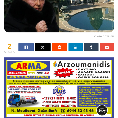
φώτο αρχείου
2
SHARES