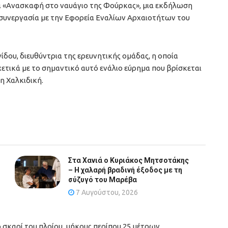
α «Ανασκαφή στο ναυάγιο της Φούρκας», μια εκδήλωση
συνεργασία με την Εφορεία Εναλίων Αρχαιοτήτων του
ίδου, διευθύντρια της ερευνητικής ομάδας, η οποία
ετικά με το σημαντικό αυτό ενάλιο εύρημα που βρίσκεται
η Χαλκιδική.
Στα Χανιά ο Κυριάκος Μητσοτάκης
– Η χαλαρή βραδινή έξοδος με τη
σύζυγό του Μαρέβα
7 Αυγούστου, 2026
 σκαρί του πλοίου, μήκους περίπου 25 μέτρων,