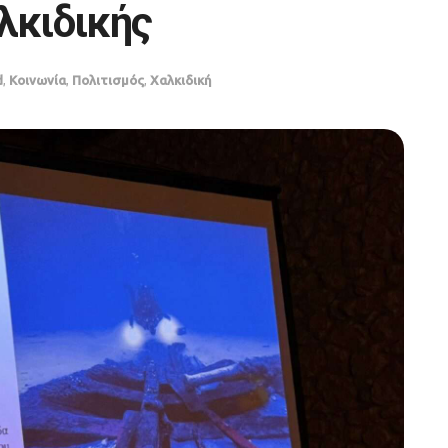
λκιδικής
d
,
Κοινωνία
,
Πολιτισμός
,
Χαλκιδική