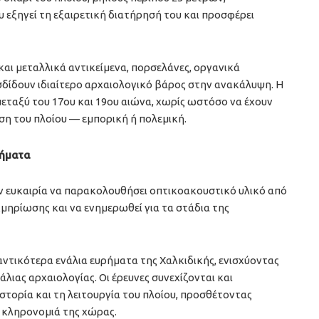
υ εξηγεί τη εξαιρετική διατήρησή του και προσφέρει
ι μεταλλικά αντικείμενα, πορσελάνες, οργανικά
οσδίδουν ιδιαίτερο αρχαιολογικό βάρος στην ανακάλυψη. Η
μεταξύ του 17ου και 19ου αιώνα, χωρίς ωστόσο να έχουν
ση του πλοίου — εμπορική ή πολεμική.
βήματα
ην ευκαιρία να παρακολουθήσει οπτικοακουστικό υλικό από
κμηρίωσης και να ενημερωθεί για τα στάδια της
αντικότερα ενάλια ευρήματα της Χαλκιδικής, ενισχύοντας
άλιας αρχαιολογίας. Οι έρευνες συνεχίζονται και
ιστορία και τη λειτουργία του πλοίου, προσθέτοντας
 κληρονομιά της χώρας.