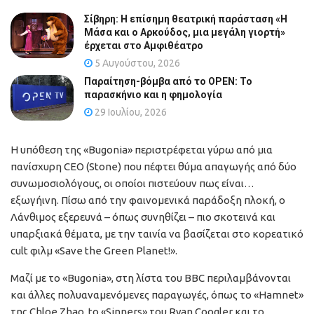
Σίβηρη: Η επίσημη θεατρική παράσταση «Η
Μάσα και ο Αρκούδος, μια μεγάλη γιορτή»
έρχεται στο Αμφιθέατρο
5 Αυγούστου, 2026
Παραίτηση-βόμβα από το OPEN: Το
παρασκήνιο και η φημολογία
29 Ιουλίου, 2026
Η υπόθεση της «Bugonia» περιστρέφεται γύρω από μια
πανίσχυρη CEO (Stone) που πέφτει θύμα απαγωγής από δύο
συνωμοσιολόγους, οι οποίοι πιστεύουν πως είναι…
εξωγήινη. Πίσω από την φαινομενικά παράδοξη πλοκή, ο
Λάνθιμος εξερευνά – όπως συνηθίζει – πιο σκοτεινά και
υπαρξιακά θέματα, με την ταινία να βασίζεται στο κορεατικό
cult φιλμ «Save the Green Planet!».
Μαζί με το «Bugonia», στη λίστα του BBC περιλαμβάνονται
και άλλες πολυαναμενόμενες παραγωγές, όπως το «Hamnet»
της Chloe Zhao, to «Sinners» του Ryan Coogler και το