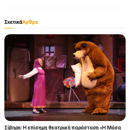
Σχετικά
Άρθρα
Σίβηρη: Η επίσημη θεατρική παράσταση «Η Μάσα