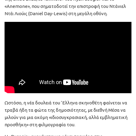
«Anemone», που σηματοδοτεί την επιστροφή του Ντάνιελ
Ντέι Λιούις (Daniel Day-Lewis) στη μεγάλη οθόνη.
Ωστόσο, η νέα δουλειά του ‘Ελληνα σκηνοθέτη φαίνεται να
τραβά ήδη τα φώτα της δημοσιότητας, με διεθνή Μέσα να
μιλούν για μια ακόμη «ιδιοσυγκρασιακή, αλλά εμβληματική
προσθήκη» στη φιλμογραφία του.