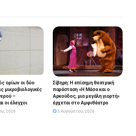
ός ορίων οι δύο
Σίβηρη: Η επίσημη θεατρική
ις μικροβιολογικές
παράσταση «Η Μάσα και ο
νερού –
Αρκούδος, μια μεγάλη γιορτή»
ι οι έλεγχοι
έρχεται στο Αμφιθέατρο
υ, 2026
5 Αυγούστου, 2026