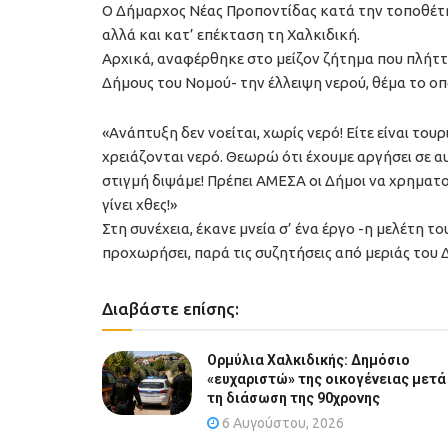
Ο Δήμαρχος Νέας Προποντίδας κατά την τοποθέτη
αλλά και κατ’ επέκταση τη Χαλκιδική.
Αρχικά, αναφέρθηκε στο μείζον ζήτημα που πλήττε
Δήμους του Νομού- την έλλειψη νερού, θέμα το οπο
«Ανάπτυξη δεν νοείται, χωρίς νερό! Είτε είναι τουρι
χρειάζονται νερό. Θεωρώ ότι έχουμε αργήσει σε αυ
στιγμή διψάμε! Πρέπει ΑΜΕΣΑ οι Δήμοι να χρηματ
γίνει χθες!»
Στη συνέχεια, έκανε μνεία σ’ ένα έργο -η μελέτη τ
προχωρήσει, παρά τις συζητήσεις από μεριάς του 
Διαβάστε επίσης:
Ορμύλια Χαλκιδικής: Δημόσιο
«ευχαριστώ» της οικογένειας μετά
τη διάσωση της 90χρονης
6 Αυγούστου, 2026