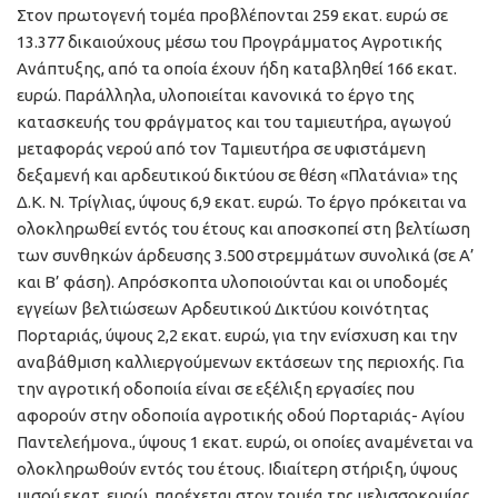
Στον πρωτογενή τομέα προβλέπονται 259 εκατ. ευρώ σε
13.377 δικαιούχους μέσω του Προγράμματος Αγροτικής
Ανάπτυξης, από τα οποία έχουν ήδη καταβληθεί 166 εκατ.
ευρώ. Παράλληλα, υλοποιείται κανονικά το έργο της
κατασκευής του φράγματος και του ταμιευτήρα, αγωγού
μεταφοράς νερού από τον Ταμιευτήρα σε υφιστάμενη
δεξαμενή και αρδευτικού δικτύου σε θέση «Πλατάνια» της
Δ.Κ. Ν. Τρίγλιας, ύψους 6,9 εκατ. ευρώ. Το έργο πρόκειται να
ολοκληρωθεί εντός του έτους και αποσκοπεί στη βελτίωση
των συνθηκών άρδευσης 3.500 στρεμμάτων συνολικά (σε Α’
και Β’ φάση). Απρόσκοπτα υλοποιούνται και οι υποδομές
εγγείων βελτιώσεων Αρδευτικού Δικτύου κοινότητας
Πορταριάς, ύψους 2,2 εκατ. ευρώ, για την ενίσχυση και την
αναβάθμιση καλλιεργούμενων εκτάσεων της περιοχής. Για
την αγροτική οδοποιία είναι σε εξέλιξη εργασίες που
αφορούν στην οδοποιία αγροτικής οδού Πορταριάς- Αγίου
Παντελεήμονα., ύψους 1 εκατ. ευρώ, οι οποίες αναμένεται να
ολοκληρωθούν εντός του έτους. Ιδιαίτερη στήριξη, ύψους
μισού εκατ. ευρώ, παρέχεται στον τομέα της μελισσοκομίας