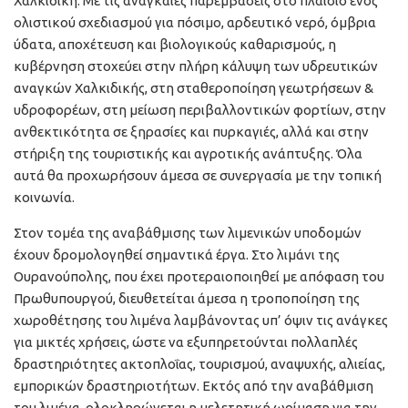
Χαλκιδική. Με τις αναγκαίες παρεμβάσεις στο πλαίσιο ενός
ολιστικού σχεδιασμού για πόσιμο, αρδευτικό νερό, όμβρια
ύδατα, αποχέτευση και βιολογικούς καθαρισμούς, η
κυβέρνηση στοχεύει στην πλήρη κάλυψη των υδρευτικών
αναγκών Χαλκιδικής, στη σταθεροποίηση γεωτρήσεων &
υδροφορέων, στη μείωση περιβαλλοντικών φορτίων, στην
ανθεκτικότητα σε ξηρασίες και πυρκαγιές, αλλά και στην
στήριξη της τουριστικής και αγροτικής ανάπτυξης. Όλα
αυτά θα προχωρήσουν άμεσα σε συνεργασία με την τοπική
κοινωνία.
Στον τομέα της αναβάθμισης των λιμενικών υποδομών
έχουν δρομολογηθεί σημαντικά έργα. Στο λιμάνι της
Ουρανούπολης, που έχει προτεραιοποιηθεί με απόφαση του
Πρωθυπουργού, διευθετείται άμεσα η τροποποίηση της
χωροθέτησης του λιμένα λαμβάνοντας υπ’ όψιν τις ανάγκες
για μικτές χρήσεις, ώστε να εξυπηρετούνται πολλαπλές
δραστηριότητες ακτοπλοΐας, τουρισμού, αναψυχής, αλιείας,
εμπορικών δραστηριοτήτων. Εκτός από την αναβάθμιση
του λιμένα, ολοκληρώνεται η μελετητική ωρίμαση για την