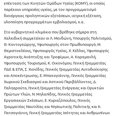
επέκταση των Κινητών Ομάδων Υγείας (ΚΟΜΥ), οι οποίες
παρέχουν υπηρεσίες υγείας, με τον προγραμματισμό
διενέργειας προληπτικών εξετάσεων, ιατρική εξέταση,
υλοποίηση προγραμμάτων εμβολιασμού, κ.α..
Στο κυβερνητικό κλιμάκιο που βρέθηκε σήμερα στη
Χαλκιδική συμμετείχαν οι Λ. Μενδώνη, Υπουργός Πολιτισμού,
Θ. Κοντογεώργης, Υφυπουργός στον Πρωθυπουργό, Μ.
Θεμιστοκλέους, Υφυπουργός Υγείας, Χ. Κέλλας, Υφυπουργός
Αγροτικής Ανάπτυξης και Τροφίμων, Α. Καραμανλή,
Υφυπουργός Τουρισμού, Κ. Οικονόμου, Γενική Γραμματέας
ΠΔΕ & ΕΠΑ, Σ. Χιονίδης, Γενικός Γραμματέας Αυτοδιοίκησης
και Αποκέντρωσης, Ε. Μπακογιάννης, Γενικός Γραμματέας
Χωρικού Σχεδιασμού και Αστικού Περιβάλλοντος, Δ.
Παληαρούτα, Γενική Γραμματέας Ενέργειας και Ορυκτών
Πρώτων Υλών, Ν. Μηλαπίδης, Γενικός Γραμματέας
Εργασιακών Σχέσεων, Ε. Κυριαζόπουλος, Γενικός
Γραμματέας Ναυτιλίας και Νησιωτικής Πολιτικής και Κ.
Πατσογιάννη, Γενική Γραμματέας Ισότητας και Ανθρωπίνων