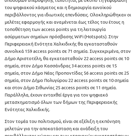
υποδομών υπερυψηλής ταχύτητας με σκοπό τη γεφύρωση
του ψηφιακού χάσματος και η δημιουργία ευνοϊκού
περιβάλλοντος για ιδιωτικές επενδύσεις. Ολοκληρώθηκαν οι
μελέτες εφαρμογής και αναμένεται έως τέλος του έτους η
τοποθέτηση των access points για τη λειτουργία
ασύρματων σημείων πρόσβασης WiFi (Hotspots). Στην
Περιφερειακή Ενότητα Χαλκιδικής θα εγκατασταθούν
συνολικά 159 access points σε 71 σημεία. Συγκεκριμένα, στον
Δήμο Αριστοτέλη, θα εγκατασταθούν 22 access points σε 10
σημεία, στον Δήμο Κασσάνδρας 34 access points σε 15
σημεία, στον Δήμο Νέας Προποντίδας 56 access points σε 25
σημεία, στον Δήμο Πολυγύρου 22 access points σε 10 σημεία
και στον Δήμο Σιθωνίας 25 access points σε 11 σημεία.
Παράλληλα, έχουν ενταχθεί έργα για τον ψηφιακό
μετασχηματισμό όλων των δήμων της Περιφερειακής
Ενότητας Χαλκιδικής.
Στον τομέα του πολιτισμού, είναι σε εξέλιξη η εκπόνηση
μελετών για την αποκατάσταση και ανάδειξη του
περιβάλλοντος χώρου και των κτηριακών εγκαταστάσεων