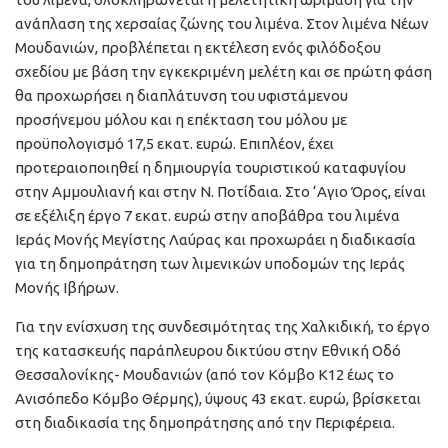
ανάπλαση της χερσαίας ζώνης του λιμένα. Στον λιμένα Νέων
Μουδανιών, προβλέπεται η εκτέλεση ενός φιλόδοξου
σχεδίου με βάση την εγκεκριμένη μελέτη και σε πρώτη φάση
θα προχωρήσει η διαπλάτυνση του υφιστάμενου
προσήνεμου μόλου και η επέκταση του μόλου με
προϋπολογισμό 17,5 εκατ. ευρώ. Επιπλέον, έχει
προτεραιοποιηθεί η δημιουργία τουριστικού καταφυγίου
στην Αμμουλιανή και στην Ν. Ποτίδαια. Στο ‘Αγιο Όρος, είναι
σε εξέλιξη έργο 7 εκατ. ευρώ στην αποβάθρα του λιμένα
Ιεράς Μονής Μεγίστης Λαύρας και προχωράει η διαδικασία
για τη δημοπράτηση των λιμενικών υποδομών της Ιεράς
Μονής Ιβήρων.
Για την ενίσχυση της συνδεσιμότητας της Χαλκιδική, το έργο
της κατασκευής παράπλευρου δικτύου στην Εθνική Οδό
Θεσσαλονίκης- Μουδανιών (από τον Κόμβο Κ12 έως το
Ανισόπεδο Κόμβο Θέρμης), ύψους 43 εκατ. ευρώ, βρίσκεται
στη διαδικασία της δημοπράτησης από την Περιφέρεια.