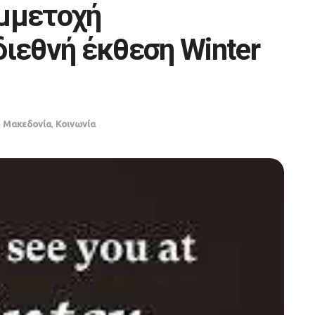
υμμετοχή
διεθνή έκθεση Winter
ή Μακεδονία
,
Κοινωνία