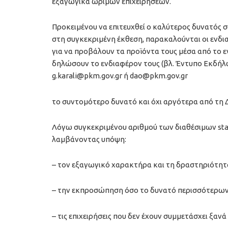
εξαγωγικά ώριμων επιχειρήσεων.
Προκειμένου να επιτευχθεί ο καλύτερος δυνατός 
στη συγκεκριμένη έκθεση, παρακαλούνται οι ενδι
για να προβάλουν τα προϊόντα τους μέσα από το 
δηλώσουν το ενδιαφέρον τους (βλ. Έντυπο Εκδήλω
g.karali@pkm.gov.gr
ή
dao@pkm.gov.gr
το συντομότερο δυνατό και όχι αργότερα από τη 
Λόγω συγκεκριμένου αριθμού των διαθέσιμων sta
λαμβάνοντας υπόψη:
– τον εξαγωγικό χαρακτήρα και τη δραστηριότητα
– την εκπροσώπηση όσο το δυνατό περισσότερω
– τις επιχειρήσεις που δεν έχουν συμμετάσχει ξανά