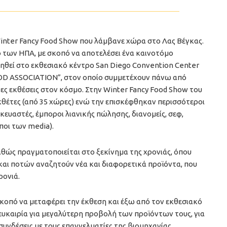
 Winter Fancy Food Show που λάμβανε χώρα στο Λας Βέγκας.
ο των ΗΠΑ, με σκοπό να αποτελέσει ένα καινοτόμο
ηθεί στο εκθεσιακό κέντρο San Diego Convention Center
OD ASSOCIATION”, στον οποίο συμμετέχουν πάνω από
ρες εκθέσεις στον κόσμο. Στην Winter Fancy Food Show του
κθέτες (από 35 χώρες) ενώ την επισκέφθηκαν περισσότεροι
ευαστές, έμποροι λιανικής πώλησης, διανομείς, σεφ,
ποι των media).
καθώς πραγματοποιείται στο ξεκίνημα της χρονιάς, όπου
και ποτών αναζητούν νέα και διαφορετικά προϊόντα, που
ρονιά.
 σκοπό να μεταφέρει την έκθεση και έξω από τον εκθεσιακό
ευκαιρία για μεγαλύτερη προβολή των προϊόντων τους, για
συνδέσεις με τους επαγγελματίες της βιομηχανίας