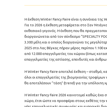
Η έκθεση Winter Fancy Faire είναι η συνέχεια της
Για το 2026 η έκθεση μεταφέρεται στο Σαν Ντιέγκ
εκθεσιακό γεγονός. Η έκθεση που θα πραγματοποι
διοργανώνεται από τον σύνδεσμο “SPECIALTY FO
3.300 μέλη και ο οποίος διοργανώνει τις μεγαλύτε
2025 στο Λας Βέγκας πήραν μέρος περίπου 1.100 ε
από 12.000 επαγγελματίες του χώρου (όπως κατασκ
επαγγελματίες της εστίασης, επενδυτές και άνθρω
Η Winter Fancy Faire αποτελεί έκθεση – σταθμό, 
όλοι οι επαγγελματίες της βιομηχανίας τροφίμων 
θα αποτελέσουν “τάση” (trend) για την υπόλοιπη χ
Η Winter Fancy Faire 2026 καινοτομεί καθώς έχει
χώρο, έτσι ώστε να προσφέρει στους εκθέτες την 
νέες επαγγελματικές συμφωνίες και εμπορικές δια