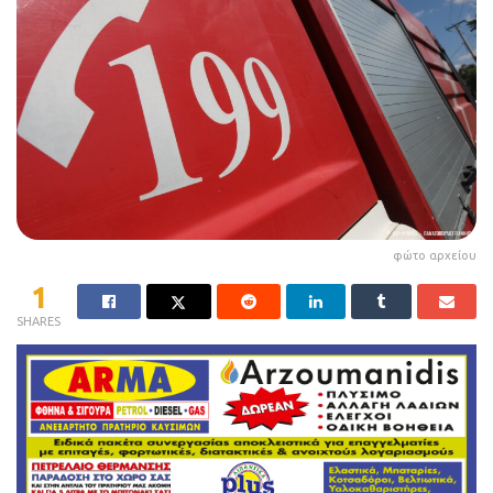
φώτο αρχείου
1
SHARES