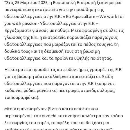
“Στις 25 Μαρτίου 2025, η Ευρωπαϊκή Επιτροπή ξεκίνησε μια
πανευρωπαϊκή εκστρατεία για την προώθηση της
υδατοκαλλιέργειας στην Ε.Ε.: « Eu Aquaculture – We work for
you with passion- Υδατοκαλλιέργεια στην Ε.Ε. –
Εργαζόμαστε για εσάς με πάθος». Μεταφρασμένη σε όλες τις
γλώσσες της Ε.Ε., η εκστρατεία παρουσιάζει παραγωγούς
υδατοκαλλιέργειας που μοιράζονται το πάθος τους για τη
δουλειά τους και τη δέσμευσή τους στη βιώσιμη
υδατοκαλλιέργεια και τα προϊόντα υψηλής ποιότητας.
Η εκστρατεία προωθεί τις κατευθυντήριες γραμμές της Ε.Ε.
για τη βιώσιμη υδατοκαλλιέργεια και εστιάζει σε 9 είδη
υδατοκαλλιέργειας που παράγονται στην Ε.Ε. (κυπρίνος,
κυδώνια, μύδια, μαγιάτικο, πέστροφα, στρείδι, σολομός,
τσιπούρα, φύκια).
Μέσω εμπνευσμένων βίντεο και εκπαιδευτικού
περιεχομένου, το κοινό θα κατανοήσει καλύτερα τον τρόπο
λειτουργίας του τομέα, τα οφέλη του και θα ζήσει μια
καθηλωτική εμπειρία «από το αγρόκτημα στο πιάτο»”.