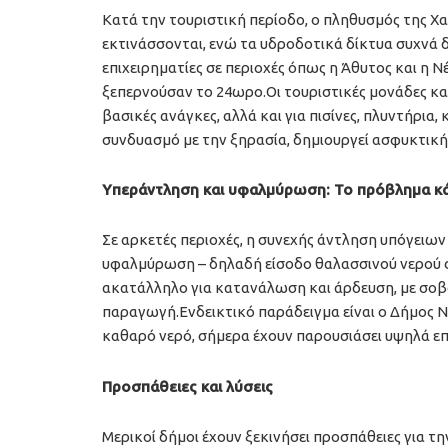
Κατά την τουριστική περίοδο, ο πληθυσμός της Χ
εκτινάσσονται, ενώ τα υδροδοτικά δίκτυα συχνά δ
επιχειρηματίες σε περιοχές όπως η Άθυτος και η
ξεπερνούσαν το 24ωρο.Οι τουριστικές μονάδες κα
βασικές ανάγκες, αλλά και για πισίνες, πλυντήρια
συνδυασμό με την ξηρασία, δημιουργεί ασφυκτική 
Υπεράντληση και υφαλμύρωση: Το πρόβλημα κ
Σε αρκετές περιοχές, η συνεχής άντληση υπόγειων
υφαλμύρωση – δηλαδή είσοδο θαλασσινού νερού στ
ακατάλληλο για κατανάλωση και άρδευση, με σοβ
παραγωγή.Ενδεικτικό παράδειγμα είναι ο Δήμος Ν
καθαρό νερό, σήμερα έχουν παρουσιάσει υψηλά ε
Προσπάθειες και λύσεις
Μερικοί δήμοι έχουν ξεκινήσει προσπάθειες για