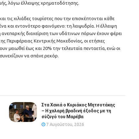
μής, λόγω έλλειψης χρηματοδότησης.
και τις χιλιάδες τουρίστες που την επισκέπτονται κάθε
ένα και εντονότερο φαινόμενο: τη λειψυδρία. Η έλλειψη
 ανεπαρκής διαχείριση των υδάτινων πόρων έχουν φέρει
ης Περιφέρειας Κεντρικής Μακεδονίας, οι ετήσιες
ν μειωθεί έως και 20% την τελευταία πενταετία, ενώ οι
συνεχίζουν να σπάνε ρεκόρ.
Στα Χανιά ο Κυριάκος Μητσοτάκης
– Η χαλαρή βραδινή έξοδος με τη
σύζυγό του Μαρέβα
7 Αυγούστου, 2026