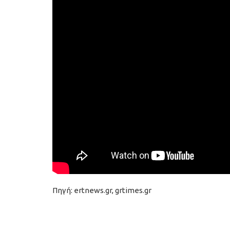
Πηγή: ertnews.gr, grtimes.gr