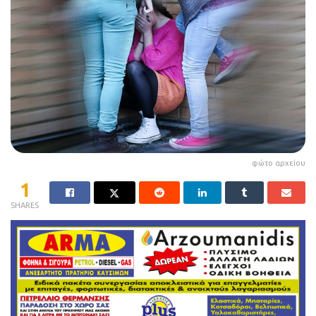
φώτο αρχείου
1
SHARES