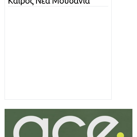
Καιρός Νέα Μουδανιά