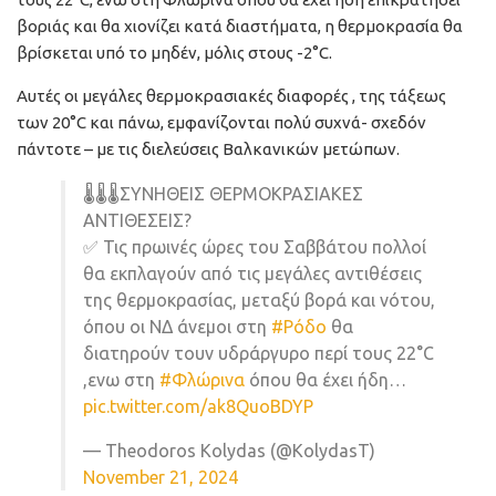
βοριάς και θα χιονίζει κατά διαστήματα, η θερμοκρασία θα
βρίσκεται υπό το μηδέν, μόλις στους -2°C.
Αυτές οι μεγάλες θερμοκρασιακές διαφορές , της τάξεως
των 20°C και πάνω, εμφανίζονται πολύ συχνά- σχεδόν
πάντοτε – με τις διελεύσεις Βαλκανικών μετώπων.
🌡️🌡️🌡️ΣΥΝΗΘΕΙΣ ΘΕΡΜΟΚΡΑΣΙΑΚΕΣ
ΑΝΤΙΘΕΣΕΙΣ?
✅ Τις πρωινές ώρες του Σαββάτου πολλοί
θα εκπλαγούν από τις μεγάλες αντιθέσεις
της θερμοκρασίας, μεταξύ βορά και νότου,
όπου οι ΝΔ άνεμοι στη
#Ρόδο
θα
διατηρούν τουν υδράργυρο περί τους 22°C
,ενω στη
#Φλώρινα
όπου θα έχει ήδη…
pic.twitter.com/ak8QuoBDYP
— Theodoros Kolydas (@KolydasT)
November 21, 2024