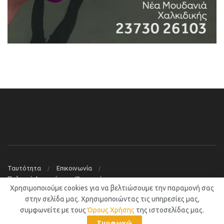
Ταυτότητα
Επικοινωνία
Πολιτική Απορρήτου – Όροι χρήσης
Χρησιμοποιούμε cookies για να βελτιώσουμε την παραμονή σας
© 2019
Νέα Μουδανιά Blog
στην σελίδα μας. Χρησιμοποιώντας τις υπηρεσίες μας,
συμφωνείτε με τους
Όρους Χρήσης
της ιστοσελίδας μας.
Συμφωνώ