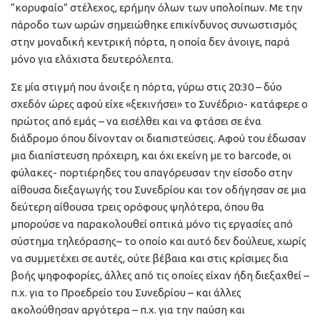
“κορυφαίο” στέλεχος, ερήμην όλων των υπολοίπων. Με την
πάροδο των ωρών σημειώθηκε επικίνδυνος συνωστισμός
στην μοναδική κεντρική πόρτα, η οποία δεν άνοιγε, παρά
μόνο για ελάχιστα δευτερόλεπτα.
Σε μία στιγμή που άνοιξε η πόρτα, γύρω στις 20:30 – δύο
σχεδόν ώρες αφού είχε «ξεκινήσει» το Συνέδριο- κατάφερε ο
πρώτος από εμάς – να εισέλθει και να φτάσει σε ένα
διάδρομο όπου δίνονταν οι διαπιστεύσεις. Αφού του έδωσαν
μια διαπίστευση πρόχειρη, και όχι εκείνη με το barcode, οι
φύλακες- πορτιέρηδες του απαγόρευσαν την είσοδο στην
αίθουσα διεξαγωγής του Συνεδρίου και τον οδήγησαν σε μια
δεύτερη αίθουσα τρεις ορόφους ψηλότερα, όπου θα
μπορούσε να παρακολουθεί οπτικά μόνο τις εργασίες από
σύστημα τηλεόρασης– το οποίο και αυτό δεν δούλευε, χωρίς
να συμμετέχει σε αυτές, ούτε βέβαια και στις κρίσιμες δια
βοής ψηφοφορίες, άλλες από τις οποίες είχαν ήδη διεξαχθεί –
π.χ. για το Προεδρείο του Συνεδρίου – και άλλες
ακολούθησαν αργότερα – π.χ. για την παύση και