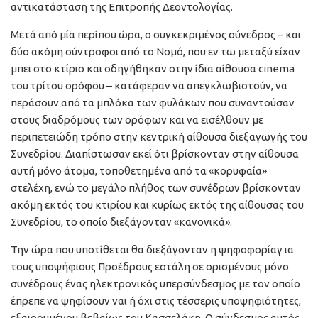
αντικατάσταση της Επιτροπής Δεοντολογίας.
Μετά από μία περίπου ώρα, ο συγκεκριμένος σύνεδρος – και
δύο ακόμη σύντροφοι από το Νομό, που εν τω μεταξύ είχαν
μπει στο κτίριο και οδηγήθηκαν στην ίδια αίθουσα cinema
του τρίτου ορόφου – κατάφεραν να απεγκλωβιστούν, να
περάσουν από τα μπλόκα των φυλάκων που συναντούσαν
στους διαδρόμους των ορόφων και να εισέλθουν με
περιπετειώδη τρόπο στην κεντρική αίθουσα διεξαγωγής του
Συνεδρίου. Διαπίστωσαν εκεί ότι βρίσκονταν στην αίθουσα
αυτή μόνο άτομα, τοποθετημένα από τα «κορυφαία»
στελέχη, ενώ το μεγάλο πλήθος των συνέδρων βρίσκονταν
ακόμη εκτός του κτιρίου και κυρίως εκτός της αίθουσας του
Συνεδρίου, το οποίο διεξάγονταν «κανονικά».
Την ώρα που υποτίθεται θα διεξάγονταν η ψηφοφορίαγ ια
τους υποψήφιους Προέδρους εστάλη σε ορισμένους μόνο
συνέδρους ένας ηλεκτρονικός υπερσύνδεσμος με τον οποίο
έπρεπε να ψηφίσουν ναι ή όχι στις τέσσερις υποψηφιότητες,
εξαιρουμένου βεβαίως του Κασσελάκη. Ο σύνδεσμος αυτός