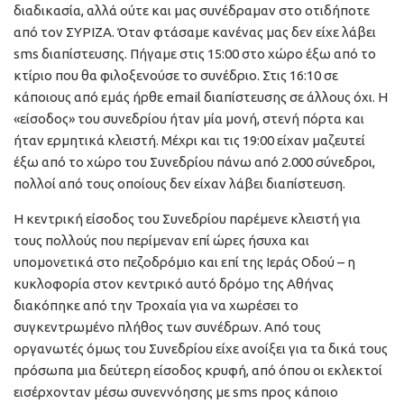
διαδικασία, αλλά ούτε και μας συνέδραμαν στο οτιδήποτε
από τον ΣΥΡΙΖΑ. Όταν φτάσαμε κανένας μας δεν είχε λάβει
sms διαπίστευσης. Πήγαμε στις 15:00 στο χώρο έξω από το
κτίριο που θα φιλοξενούσε το συνέδριο. Στις 16:10 σε
κάποιους από εμάς ήρθε email διαπίστευσης σε άλλους όχι. Η
«είσοδος» του συνεδρίου ήταν μία μονή, στενή πόρτα και
ήταν ερμητικά κλειστή. Μέχρι και τις 19:00 είχαν μαζευτεί
έξω από το χώρο του Συνεδρίου πάνω από 2.000 σύνεδροι,
πολλοί από τους οποίους δεν είχαν λάβει διαπίστευση.
Η κεντρική είσοδος του Συνεδρίου παρέμενε κλειστή για
τους πολλούς που περίμεναν επί ώρες ήσυχα και
υπομονετικά στο πεζοδρόμιο και επί της Ιεράς Οδού – η
κυκλοφορία στον κεντρικό αυτό δρόμο της Αθήνας
διακόπηκε από την Τροχαία για να χωρέσει το
συγκεντρωμένο πλήθος των συνέδρων. Από τους
οργανωτές όμως του Συνεδρίου είχε ανοίξει για τα δικά τους
πρόσωπα μια δεύτερη είσοδος κρυφή, από όπου οι εκλεκτοί
εισέρχονταν μέσω συνεννόησης με sms προς κάποιο