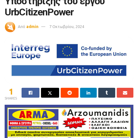
Υποστήριξης του έργου
UrbCitizenPower
Από
admin
7 Οκτωβρίου, 2024
1
SHARES