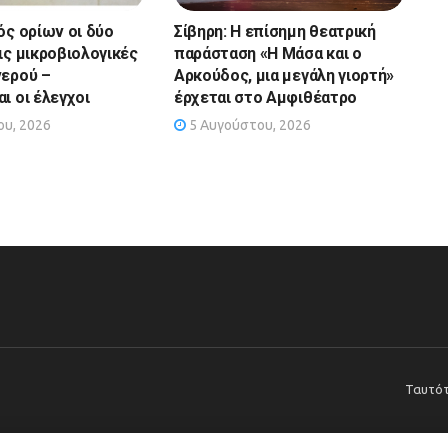
ός ορίων οι δύο
Σίβηρη: Η επίσημη θεατρική
ις μικροβιολογικές
παράσταση «Η Μάσα και ο
νερού –
Αρκούδος, μια μεγάλη γιορτή»
ι οι έλεγχοι
έρχεται στο Αμφιθέατρο
υ, 2026
5 Αυγούστου, 2026
Ταυτό