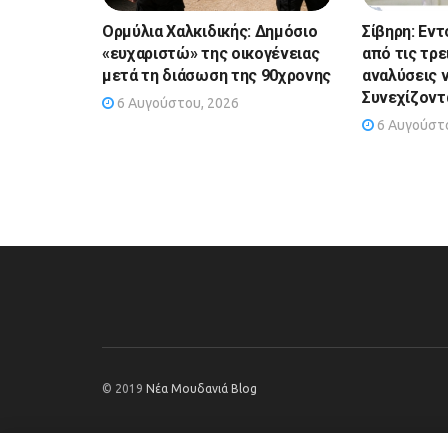
Ορμύλια Χαλκιδικής: Δημόσιο
Σίβηρη: Εντ
«ευχαριστώ» της οικογένειας
από τις τρε
μετά τη διάσωση της 90χρονης
αναλύσεις 
Συνεχίζοντα
6 Αυγούστου, 2026
6 Αυγούστο
© 2019
Νέα Μουδανιά Blog