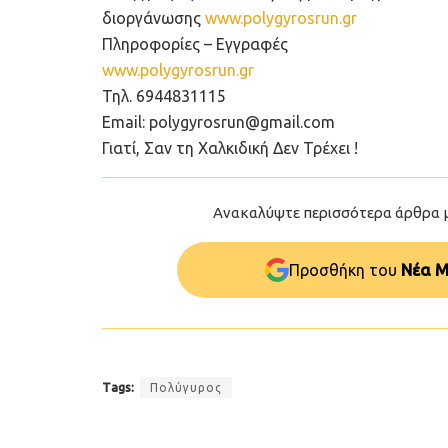
διοργάνωσης
www.polygyrosrun.gr
Πληροφορίες – Εγγραφές
www.polygyrosrun.gr
Τηλ. ‪6944831115
Email:
polygyrosrun@gmail.com
Γιατί, Σαν τη Χαλκιδική Δεν Τρέχει !
Ανακαλύψτε περισσότερα άρθρα 
Προσθήκη του
Νέα Μ
Tags:
Πολύγυρος