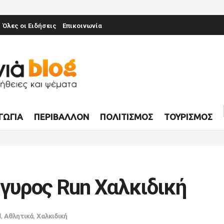
Όλες οι Ειδήσεις
Επικοινωνία
ΓΩΓΊΑ
ΠΕΡΙΒΆΛΛΟΝ
ΠΟΛΙΤΙΣΜΌΣ
ΤΟΥΡΙΣΜΌΣ
ύγυρος Run Χαλκιδική
d
,
Αθλητικά
,
Χαλκιδική