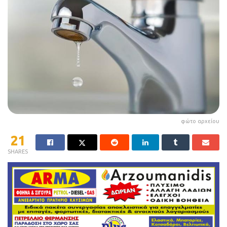
φώτο αρχείου
21
SHARES