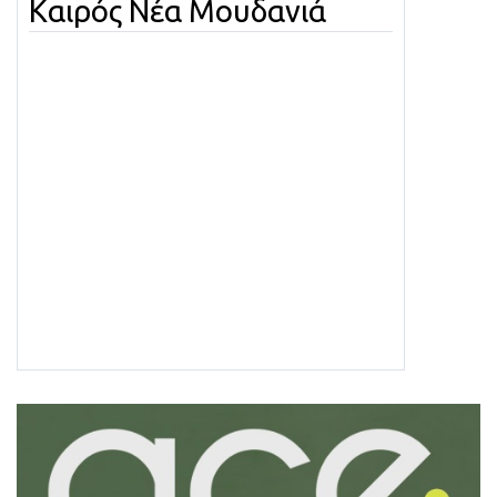
Καιρός Νέα Μουδανιά