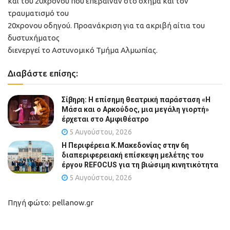
και του 20χρονου που επέβαιναν στο όχημα και τον
τραυματισμό του
20χρονου οδηγού. Προανάκριση για τα ακριβή αίτια του
δυστυχήματος
διενεργεί το Αστυνομικό Τμήμα Αλμωπίας.
Διαβάστε επίσης:
Σίβηρη: Η επίσημη θεατρική παράσταση «Η
Μάσα και ο Αρκούδος, μια μεγάλη γιορτή»
έρχεται στο Αμφιθέατρο
5 Αυγούστου, 2026
Η Περιφέρεια Κ.Μακεδονίας στην 6η
διαπεριφερειακή επίσκεψη μελέτης του
έργου REFOCUS για τη βιώσιμη κινητικότητα
5 Αυγούστου, 2026
Πηγή φώτο: pellanow.gr