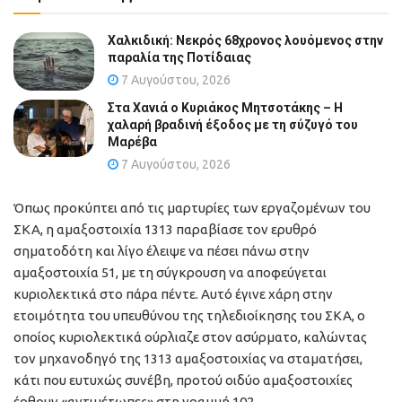
Χαλκιδική: Νεκρός 68χρονος λουόμενος στην
παραλία της Ποτίδαιας
7 Αυγούστου, 2026
Στα Χανιά ο Κυριάκος Μητσοτάκης – Η
χαλαρή βραδινή έξοδος με τη σύζυγό του
Μαρέβα
7 Αυγούστου, 2026
Όπως προκύπτει από τις μαρτυρίες των εργαζομένων του
ΣΚΑ, η αμαξοστοιχία 1313 παραβίασε τον ερυθρό
σηματοδότη και λίγο έλειψε να πέσει πάνω στην
αμαξοστοιχία 51, με τη σύγκρουση να αποφεύγεται
κυριολεκτικά στο πάρα πέντε. Αυτό έγινε χάρη στην
ετοιμότητα του υπευθύνου της τηλεδιοίκησης του ΣΚΑ, ο
οποίος κυριολεκτικά ούρλιαζε στον ασύρματο, καλώντας
τον μηχανοδηγό της 1313 αμαξοστοιχίας να σταματήσει,
κάτι που ευτυχώς συνέβη, προτού οιδύο αμαξοστοιχίες
έρθουν «αντιμέτωπες» στη γραμμή 102.