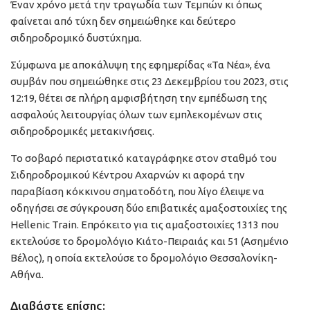
Έναν χρόνο μετά την τραγωδία των Τεμπών κι όπως
φαίνεται από τύχη δεν σημειώθηκε και δεύτερο
σιδηροδρομικό δυστύχημα.
Σύμφωνα με αποκάλυψη της εφημερίδας «Τα Νέα», ένα
συμβάν που σημειώθηκε στις 23 Δεκεμβρίου του 2023, στις
12:19, θέτει σε πλήρη αμφισβήτηση την εμπέδωση της
ασφαλούς λειτουργίας όλων των εμπλεκομένων στις
σιδηροδρομικές μετακινήσεις.
Το σοβαρό περιστατικό καταγράφηκε στον σταθμό του
Σιδηροδρομικού Κέντρου Αχαρνών κι αφορά την
παραβίαση κόκκινου σηματοδότη, που λίγο έλειψε να
οδηγήσει σε σύγκρουση δύο επιβατικές αμαξοστοιχίες της
Hellenic Train. Επρόκειτο για τις αμαξοστοιχίες 1313 που
εκτελούσε το δρομολόγιο Κιάτο-Πειραιάς και 51 (Ασημένιο
Βέλος), η οποία εκτελούσε το δρομολόγιο Θεσσαλονίκη-
Αθήνα.
Διαβάστε επίσης: